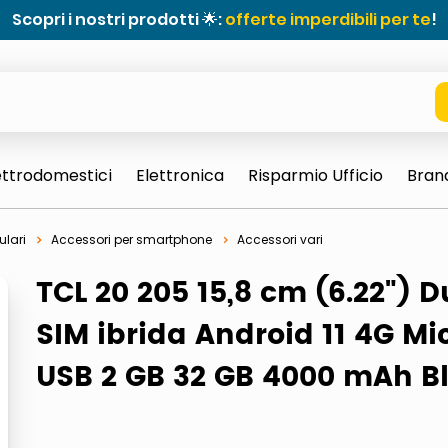
Scopri i nostri prodotti 🌟:
offerte imperdibili per te
!
ettrodomestici
Elettronica
Risparmio Ufficio
Bran
ulari
Accessori per smartphone
Accessori vari
TCL 20 205 15,8 cm (6.22") D
SIM ibrida Android 11 4G Mi
USB 2 GB 32 GB 4000 mAh B
e 0703 thin rotondo sun