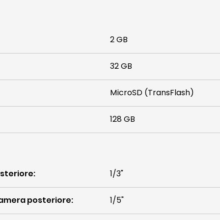
2 GB
32 GB
MicroSD (TransFlash)
128 GB
steriore
:
1/3"
camera posteriore
:
1/5"