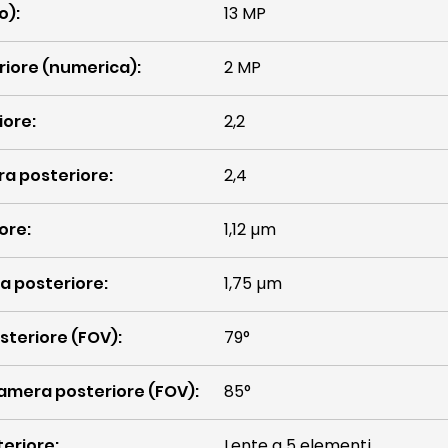
o)
:
13 MP
riore (numerica)
:
2 MP
iore
:
2,2
ra posteriore
:
2,4
iore
:
1,12 µm
a posteriore
:
1,75 µm
steriore (FOV)
:
79°
camera posteriore (FOV)
:
85°
teriore
:
Lente a 5 elementi