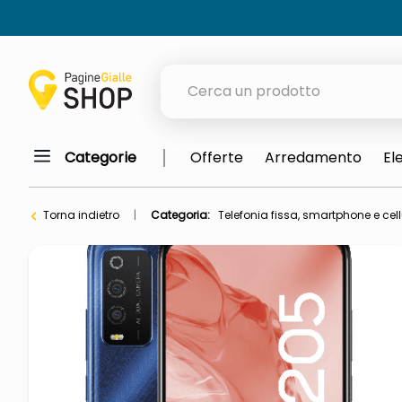
Cerca un prodotto
Categorie
Offerte
Arredamento
El
elenchi telefonici
orologio parete
Torna indietro
Categoria:
Telefonia fissa, smartphone e cell
meme
porta tv
elenco
ombrelloni
italia independent occhiali sol
lucidatrice pavimenti