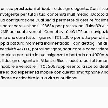
nisce prestazioni affidabili e design elegante. Con il suo d
nvolgente per tutti i tuoi contenuti multimediali.Dotato di
La sua configurazione Dual SIM ti permette di gestire facilm
ore octa-core Unisoc SC9863A per prestazioni fluide32GB 
MP per scatti versatiliConnettività 4G LTE per navigaz
ia che dura tutto il giornoIl TCL 205 è perfetto per chi
ia cattura momenti indimenticabili con dettagli nitidi
nettività 4G LTE, potrai navigare, scaricare e condividere
completa per tutte le tue esigenze.La batteria da 4000m
l design elegante in Atlantic Blue si adatta perfettamente
dabile e versatile. Il TCL 205 rappresenta la scelta ideale
are la tua esperienza mobile con questo smartphone Andr
care e arricchire la tua vita quotidiana!