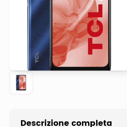
pattumiera raccolta differenzia
asciuga capelli spazzola
Descrizione completa