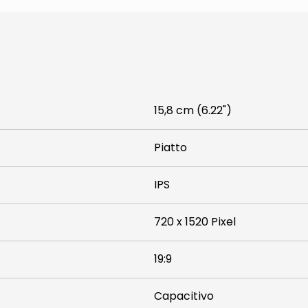
15,8 cm (6.22")
Piatto
IPS
720 x 1520 Pixel
19:9
Capacitivo