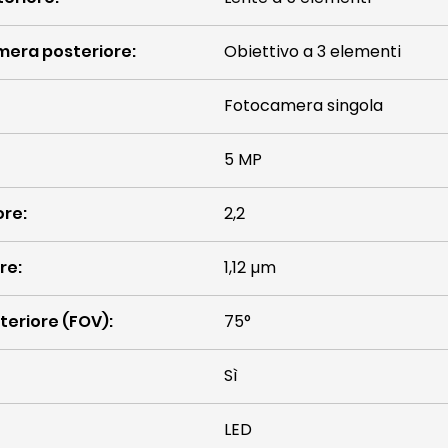
amera posteriore
:
Obiettivo a 3 elementi
Fotocamera singola
5 MP
ore
:
2,2
ore
:
1,12 µm
teriore (FOV)
:
75°
Sì
LED