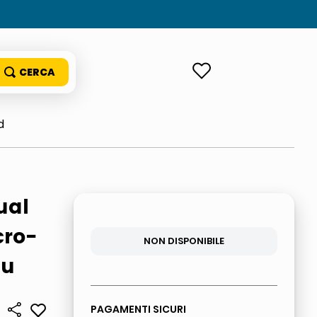
ACCEDI
d
ual
cro-
NON DISPONIBILE
lu
PAGAMENTI SICURI