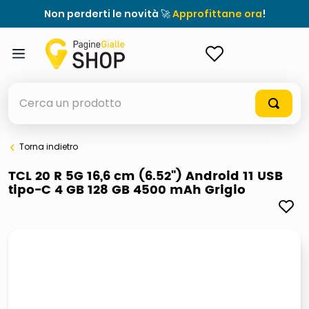
Non perderti le novità 🚀
Approfittane ora
!
ACCEDI
Cerca un prodotto
Torna indietro
elenchi telefonici
TCL 20 R 5G 16,6 cm (6.52") Android 11 USB
tipo-C 4 GB 128 GB 4500 mAh Grigio
orologio parete
porta tv
meme
elenco
ombrelloni