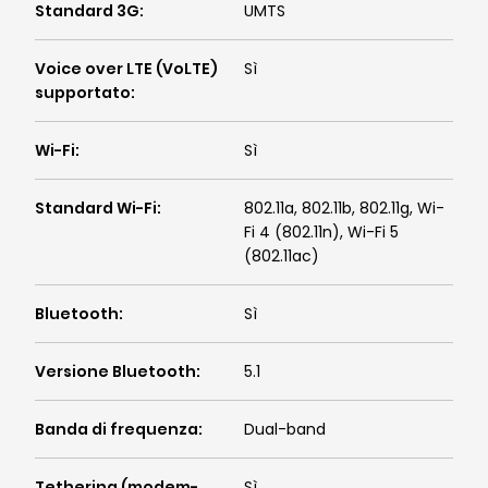
Standard 3G
:
UMTS
Voice over LTE (VoLTE)
Sì
supportato
:
Wi-Fi
:
Sì
Standard Wi-Fi
:
802.11a, 802.11b, 802.11g, Wi-
Fi 4 (802.11n), Wi-Fi 5
(802.11ac)
Bluetooth
:
Sì
Versione Bluetooth
:
5.1
Banda di frequenza
:
Dual-band
Tethering (modem-
Sì