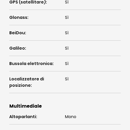
GPS (satellitare)
:
Sì
Glonass
:
Sì
BeiDou
:
Sì
Galileo
:
Sì
Bussola elettronica
:
Sì
Localizzatore di
Sì
posizione
:
Multimediale
Altoparlanti
:
Mono