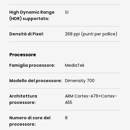
High Dynamic Range
Sì
(HDR) supportato
:
Densità di Pixel
:
268 ppi (punti per pollice)
Processore
Famiglia processore
:
MediaTek
Modello del processore
:
Dimensity 700
Architettura
ARM Cortex-A76+Cortex-
processore
:
A55
Numero di core del
8
processore
: