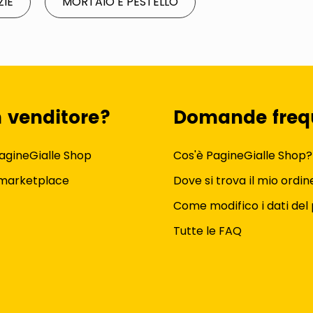
ZIE
MORTAIO E PESTELLO
n venditore?
Domande freq
agineGialle Shop
Cos'è PagineGialle Shop?
 marketplace
Dove si trova il mio ordin
Come modifico i dati del 
Tutte le FAQ