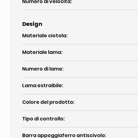
Numero di velocità
:
Design
Materiale ciotola
:
Materiale lama
:
Numero di lame
:
Lama estraibile
:
Colore del prodotto
:
Tipo di controllo
:
Barra appoggiaferro antiscivolo
: