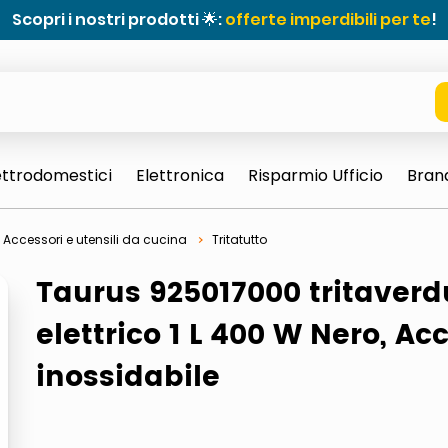
Scopri i nostri prodotti 🌟:
offerte imperdibili per te
!
ettrodomestici
Elettronica
Risparmio Ufficio
Bran
Accessori e utensili da cucina
Tritatutto
Taurus 925017000 tritaverd
elettrico 1 L 400 W Nero, Ac
inossidabile
e 0703 thin rotondo sun