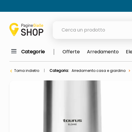
Cerca un prodotto
Categorie
Offerte
Arredamento
El
elenchi telefonici
meme
Torna indietro
Categoria:
Arredamento casa e giardino
elenco
ombrelloni
lucidatrice pavimenti
astuccio oxford
italia independent occhiali sol
airpods