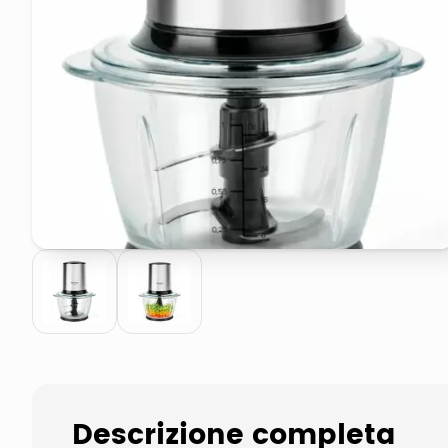
pattumiera raccolta differenzia
asciuga capelli spazzola
Descrizione completa