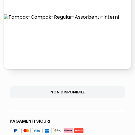
lucidatrice pavimenti
elenco telefonico
pattumiera raccolta differenziata
asciuga capelli spazzola
NON DISPONIBILE
PAGAMENTI SICURI