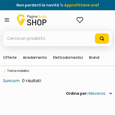
Non perderti le novità 🚀
Approfittane ora
!
ACCEDI
Cerca un prodotto
Offerte
Arredamento
Elettrodomestici
Brand
elenchi telefonici
Torna indietro
meme
Suncom
0
porta tv
elenco
Rilevanza
ombrelloni
italia independent occhiali sole 0703 thin rotondo sun