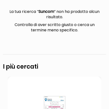
lucidatrice pavimenti
elenco telefonico
La tua ricerca “
Suncom
” non ha prodotto alcun
risultato.
pattumiera raccolta differenziata
Controlla di aver scritto giusto o cerca un
asciuga capelli spazzola
termine meno specifico.
I più cercati