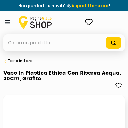
Non perderti le novità 🚀
Approfittane ora
!
ACCEDI
Cerca un prodotto
Torna indietro
elenchi telefonici
Vaso In Plastica Ethica Con Riserva Acqua,
30Cm, Grafite
orologio parete
porta tv
meme
elenco
ombrelloni