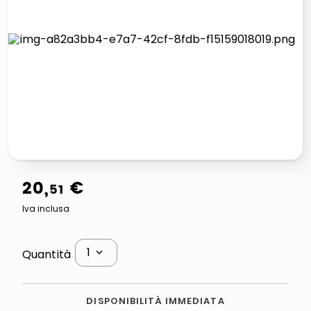
lucidatrice pavimenti
italia independent occhiali sole 0703 thin rotondo sun
pattumiera raccolta differenziata
elenco telefonico
20
,
€
51
Iva inclusa
1
Quantità
DISPONIBILITÀ IMMEDIATA