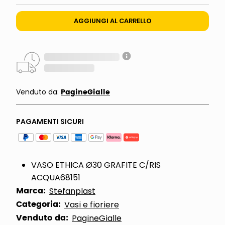
AGGIUNGI AL CARRELLO
PagineGialle
Venduto da:
PAGAMENTI SICURI
VASO ETHICA Ø30 GRAFITE C/RIS
ACQUA68151
Marca:
Stefanplast
Categoria:
Vasi e fioriere
Venduto da:
PagineGialle