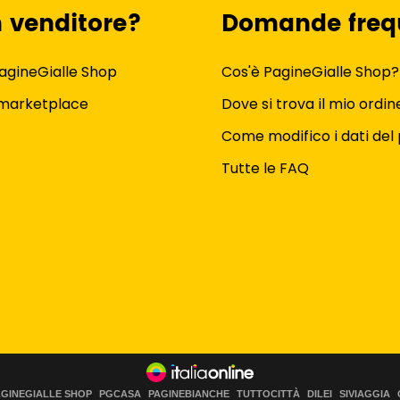
n venditore?
Domande freq
agineGialle Shop
Cos'è PagineGialle Shop?
 marketplace
Dove si trova il mio ordin
Come modifico i dati del 
Tutte le FAQ
AGINEGIALLE SHOP
PGCASA
PAGINEBIANCHE
TUTTOCITTÀ
DILEI
SIVIAGGIA