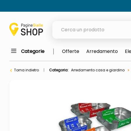
Cerca un prodotto
Categorie
Offerte
Arredamento
El
elenchi telefonici
meme
Torna indietro
Categoria:
Arredamento casa e giardino
porta tv
elenco
ombrelloni
italia independent occhiali sol
lucidatrice pavimenti
pattumiera raccolta differenzia