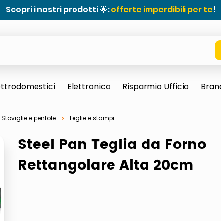
Scopri i nostri prodotti 🌟:
offerte imperdibili per te
!
ettrodomestici
Elettronica
Risparmio Ufficio
Bran
Stoviglie e pentole
Teglie e stampi
Steel Pan Teglia da Forno
Rettangolare Alta 20cm
e 0703 thin rotondo sun
ta