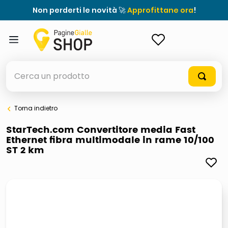
Non perderti le novità 🚀
Approfittane ora
!
ACCEDI
Cerca un prodotto
Torna indietro
elenchi telefonici
StarTech.com Convertitore media Fast
Ethernet fibra multimodale in rame 10/100
orologio parete
ST 2 km
porta tv
meme
elenco
ombrelloni