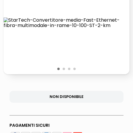
lucidatrice pavimenti
italia independent occhiali sole 0703 thin rotondo sun
pattumiera raccolta differenziata
crema funghi porcini tartufo
1
2
3
4
NON DISPONIBILE
PAGAMENTI SICURI