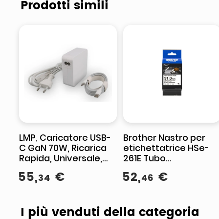
Prodotti simili
LMP, Caricatore USB-
Brother Nastro per
C GaN 70W, Ricarica
etichettatrice HSe-
Rapida, Universale,
261E Tubo
Grigio
termoretraibile nero
55
,
€
52
,
€
34
46
su bianco 31 mm x 15
m
I più venduti della categoria