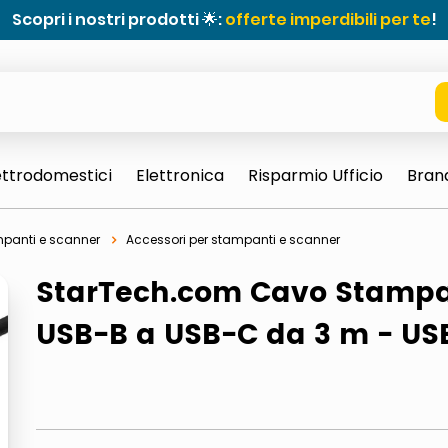
Scopri i nostri prodotti 🌟:
offerte imperdibili per te
!
ettrodomestici
Elettronica
Risparmio Ufficio
Bran
panti e scanner
Accessori per stampanti e scanner
StarTech.com Cavo Stamp
USB-B a USB-C da 3 m - USB
e 0703 thin rotondo sun