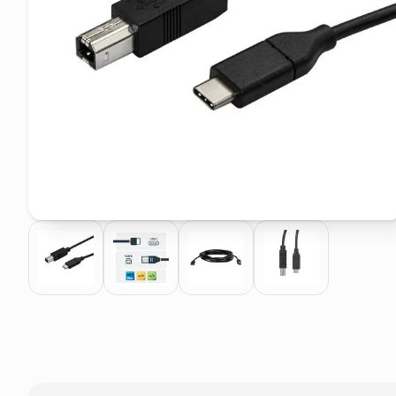
pattumiera raccolta differenzia
asciuga capelli spazzola