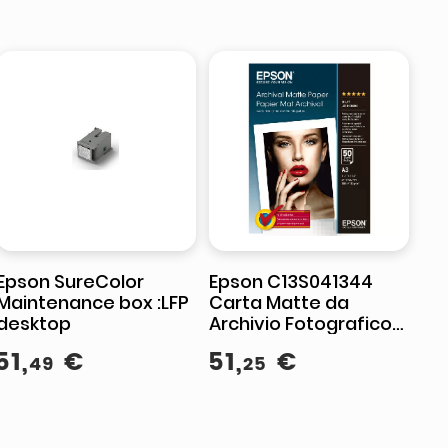
Epson SureColor
Epson C13S041344
Maintenance box :LFP
Carta Matte da
desktop
Archivio Fotografico
A3 189 g-m² 50 Fogli
51
,
€
51
,
€
49
25
colore Bianco