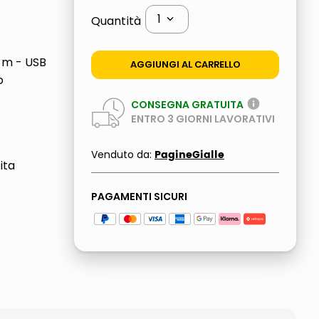
1
Quantità
 m - USB
AGGIUNGI AL CARRELLO
o
CONSEGNA GRATUITA
ENTRO
3
GIORNI LAVORATIVI
PagineGialle
Venduto da:
ita
PAGAMENTI SICURI