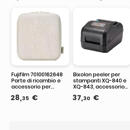
Fujifilm 70100162648
Bixolon peeler per
Parte di ricambio e
stampanti XQ-840 e
accessorio per
XQ-843, accessorio
stampante/scanner
compatibile XD5-40d
28
,
€
37
,
€
35
30
Custodia protettiva 1
staffa KD04-00021A
pz
inclusa, nero