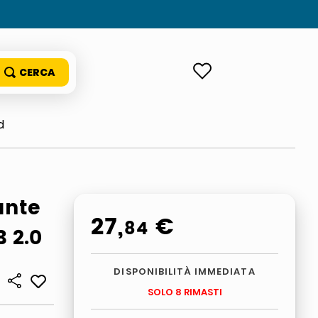
ACCEDI
d
ante
27
,
€
84
 2.0
DISPONIBILITÀ IMMEDIATA
SOLO 8 RIMASTI