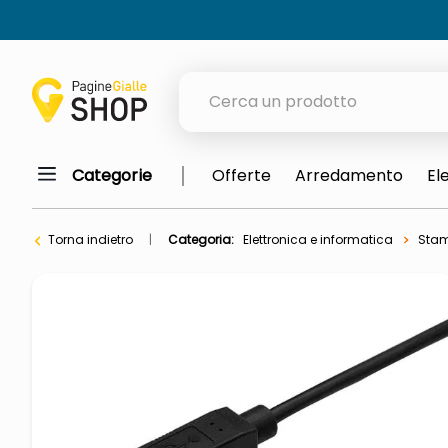
Cerca un prodotto
Categorie
Offerte
Arredamento
El
elenchi telefonici
meme
Torna indietro
Categoria:
Elettronica e informatica
Stam
porta tv
elenco
ombrelloni
italia independent occhiali sol
lucidatrice pavimenti
elenco telefonico