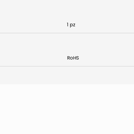
1 pz
RoHS