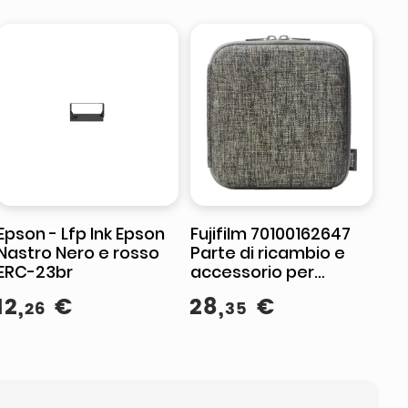
Epson - Lfp Ink Epson
Fujifilm 70100162647
Nastro Nero e rosso
Parte di ricambio e
ERC-23br
accessorio per
stampante/scanner
12
,
€
28
,
€
26
35
Custodia protettiva 1
pz