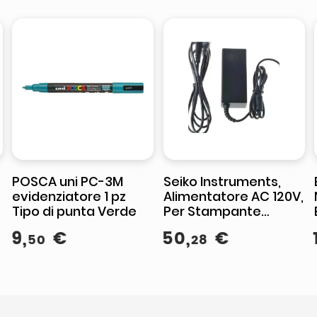
POSCA uni PC-3M
Seiko Instruments,
evidenziatore 1 pz
Alimentatore AC 120V,
Tipo di punta Verde
Per Stampante
,
Etichette SLP-650
9
,
€
50
,
€
50
28
SLP-650SE