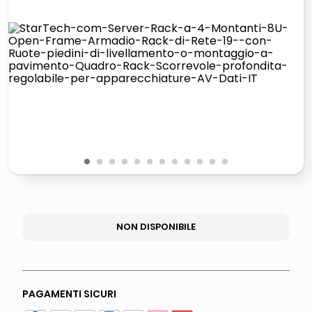
lucidatrice pavimenti
italia independent occhiali sole 0703 thin rotondo sun
pattumiera raccolta differenziata
elenco telefonico
1
2
3
4
5
6
7
8
9
10
11
12
NON DISPONIBILE
PAGAMENTI SICURI