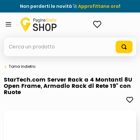
Non perderti le novità 🚀
Approfittane ora
!
ACCEDI
Cerca un prodotto
Torna indietro
elenchi telefonici
StarTech.com Server Rack a 4 Montanti 8U
Open Frame, Armadio Rack di Rete 19" con
orologio parete
Ruote
porta tv
meme
elenco
ombrelloni