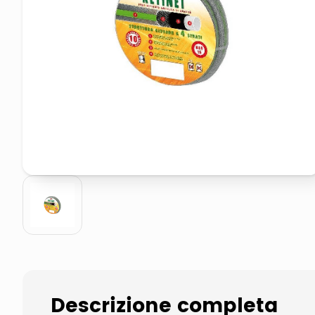
pattumiera raccolta differenzia
crema funghi porcini tartufo
Descrizione completa