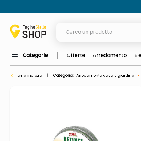
Cerca un prodotto
Categorie
Offerte
Arredamento
El
elenchi telefonici
orologio parete
Torna indietro
Categoria:
Arredamento casa e giardino
porta tv
meme
elenco
ombrelloni
lucidatrice pavimenti
italia independent occhiali sol