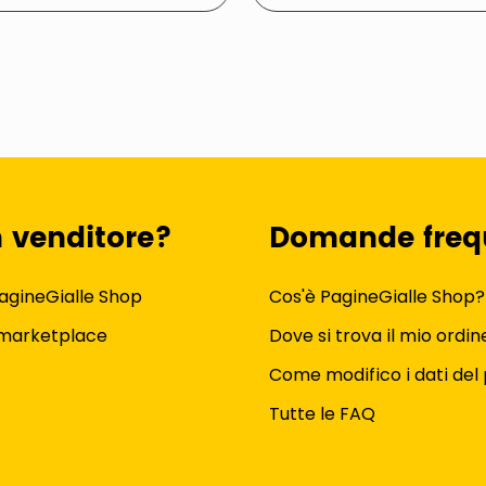
n venditore?
Domande freq
agineGialle Shop
Cos'è PagineGialle Shop?
 marketplace
Dove si trova il mio ordin
Come modifico i dati del 
Tutte le FAQ