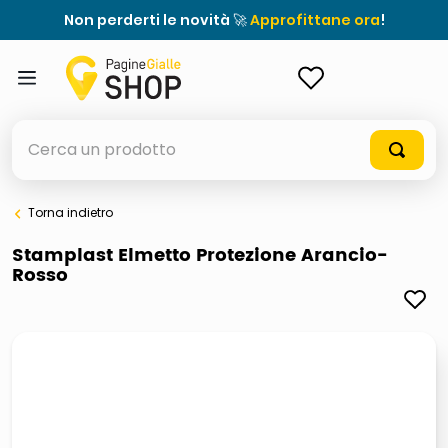
Non perderti le novità 🚀
Approfittane ora
!
ACCEDI
Cerca un prodotto
Torna indietro
elenchi telefonici
Stamplast Elmetto Protezione Arancio-
Rosso
meme
porta tv
elenco
ombrelloni
lucidatrice pavimenti