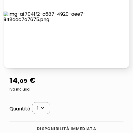
italia independent occhiali sole 0703 thin rotondo sun
pattumiera raccolta differenziata
elenco telefonico
asciuga capelli spazzola
14
,
€
09
Iva inclusa
1
Quantità
DISPONIBILITÀ IMMEDIATA