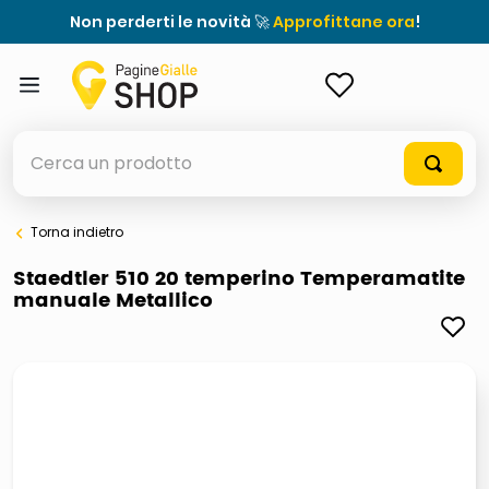
Non perderti le novità 🚀
Approfittane ora
!
ACCEDI
Cerca un prodotto
Torna indietro
elenchi telefonici
Staedtler 510 20 temperino Temperamatite
manuale Metallico
orologio parete
porta tv
meme
ddr5 ram 6000 16 x 2
ombrelloni