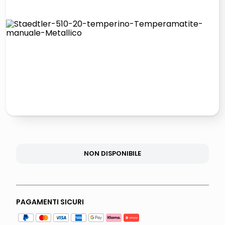
elenco
lucidatrice pavimenti
italia independent occhiali sole 0703 thin rotondo sun
pattumiera raccolta differenziata
NON DISPONIBILE
PAGAMENTI SICURI