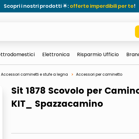
Scopri i nostri prodotti 🌟:
offerte imperdibili per te
!
ettrodomestici
Elettronica
Risparmio Ufficio
Bran
Accessori caminetti e stufe a legna
Accessori per caminetto
Sit 1878 Scovolo per Camin
KIT_ Spazzacamino
e 0703 thin rotondo sun