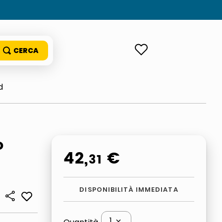
ACCEDI
d
o
42
,
€
31
DISPONIBILITÀ IMMEDIATA
1