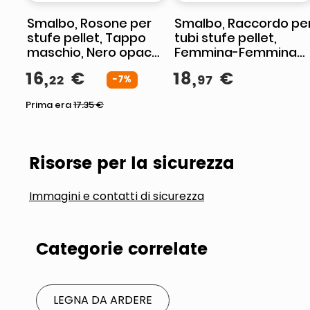
Smalbo, Rosone per
Smalbo, Raccordo pe
stufe pellet, Tappo
tubi stufe pellet,
maschio, Nero opaco,
Femmina-Femmina
8 cm
con guarnizione, Nero
16
,
€
18
,
€
22
97
-7%
opaco, 8 cm
Prima era
17.35
€
Risorse per la sicurezza
Immagini e contatti di sicurezza
Categorie correlate
LEGNA DA ARDERE