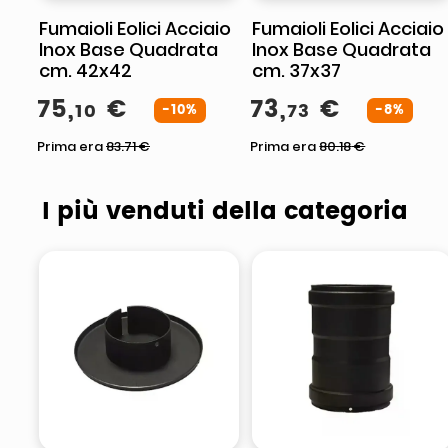
Fumaioli Eolici Acciaio
Fumaioli Eolici Acciaio
Inox Base Quadrata
Inox Base Quadrata
cm. 42x42
cm. 37x37
75
,
€
73
,
€
10
73
-10%
-8%
Prima era
83.71
€
Prima era
80.18
€
I più venduti della categoria