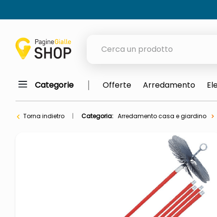
Cerca un prodotto
Categorie
Offerte
Arredamento
El
elenchi telefonici
orologio parete
Torna indietro
Categoria:
Arredamento casa e giardino
meme
porta tv
elenco
ombrelloni
italia independent occhiali sol
lucidatrice pavimenti