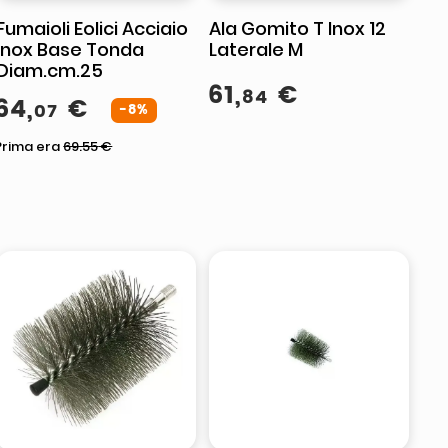
Fumaioli Eolici Acciaio
Ala Gomito T Inox 12
Inox Base Tonda
Laterale M
Diam.cm.25
61
,
€
84
64
,
€
07
-8%
Prima era
69.55
€