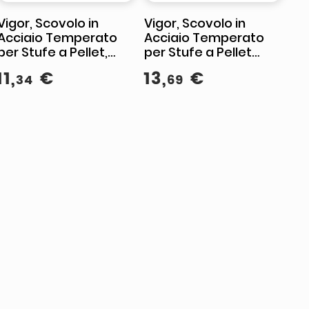
Vigor, Scovolo in
Vigor, Scovolo in
Acciaio Temperato
Acciaio Temperato
per Stufe a Pellet,
per Stufe a Pellet
Attacco 12 Maschio,
Attacco 12 Maschio,
11
,
€
13
,
€
34
69
Diametro 50 mm
120 mm