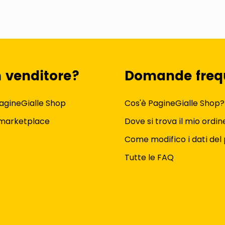
n venditore?
Domande freq
agineGialle Shop
Cos'è PagineGialle Shop?
 marketplace
Dove si trova il mio ordin
Come modifico i dati del 
Tutte le FAQ