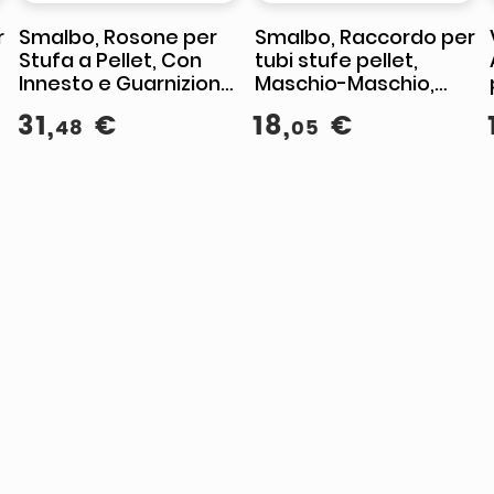
r
Smalbo, Rosone per
Smalbo, Raccordo per
Stufa a Pellet, Con
tubi stufe pellet,
Innesto e Guarnizione,
Maschio-Maschio,
8-17 cm
Nero opaco, 8 cm
31
,
€
18
,
€
48
05