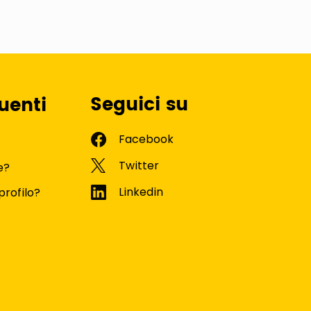
Seguici su
uenti
e?
profilo?