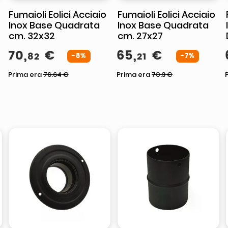
Fumaioli Eolici Acciaio
Fumaioli Eolici Acciaio
Inox Base Quadrata
Inox Base Quadrata
cm. 32x32
cm. 27x27
70
,
€
65
,
€
82
21
-8%
-7%
Prima era
76.64
€
Prima era
70.3
€