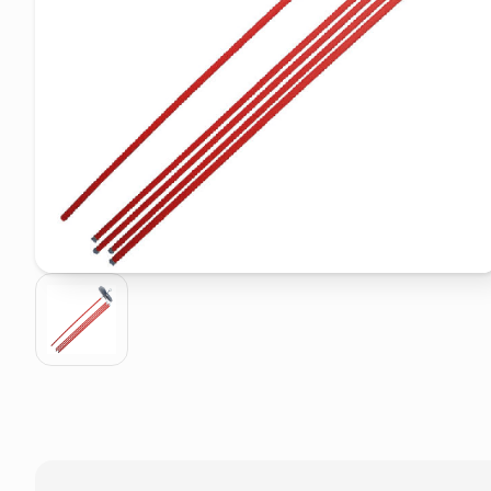
pattumiera raccolta differenzia
asciuga capelli spazzola