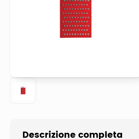
pattumiera raccolta differenzia
crema funghi porcini tartufo
Descrizione completa