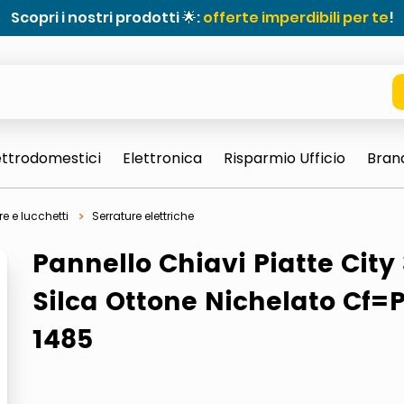
Scopri i nostri prodotti 🌟:
offerte imperdibili per te
!
ettrodomestici
Elettronica
Risparmio Ufficio
Bran
re e lucchetti
Serrature elettriche
Pannello Chiavi Piatte City
Silca Ottone Nichelato Cf=
1485
e 0703 thin rotondo sun