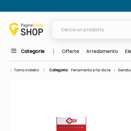
Cerca un prodotto
Categorie
Offerte
Arredamento
El
elenchi telefonici
orologio parete
Torna indietro
Categoria:
Ferramenta e fai da te
Serratu
porta tv
meme
elenco
ombrelloni
lucidatrice pavimenti
italia independent occhiali sol