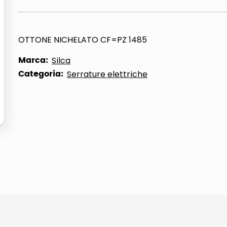
ta
OTTONE NICHELATO CF=PZ 1485
Marca:
Silca
Categoria:
Serrature elettriche