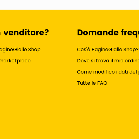
n venditore?
Domande freq
agineGialle Shop
Cos'è PagineGialle Shop?
 marketplace
Dove si trova il mio ordin
Come modifico i dati del 
Tutte le FAQ