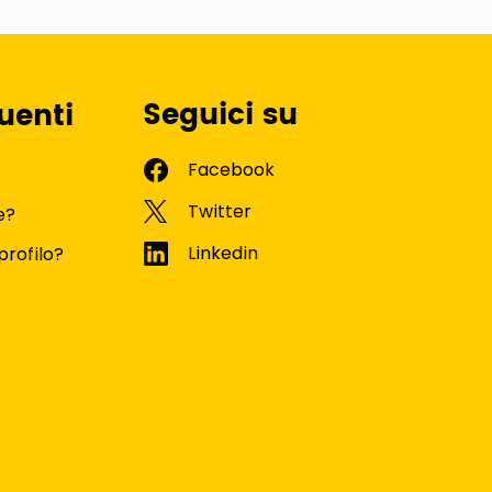
Seguici su
uenti
e?
profilo?