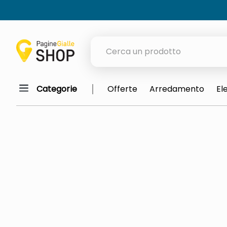
Cerca un prodotto
Categorie
Offerte
Arredamento
El
elenchi telefonici
meme
elenco
ombrelloni
lucidatrice pavimenti
astuccio oxford
italia independent occhiali sol
pattumiera raccolta differenzia