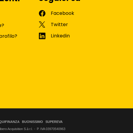
e?
profilo?
QUIFINANZA
BUONISSIMO
SUPEREVA
ero Acquisition S.à r.l.
P. IVA 03970540963