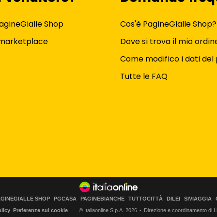
agineGialle Shop
Cos'è PagineGialle Shop?
 marketplace
Dove si trova il mio ordin
Come modifico i dati del 
Tutte le FAQ
AGINEGIALLE SHOP
PGCASA
PAGINEBIANCHE
TUTTOCITTÀ
DILEI
SIVIAGGIA
licy
Preferenze sui cookie
© Italiaonline S.p.A.
2026
Direzione e coordinamento di Lib