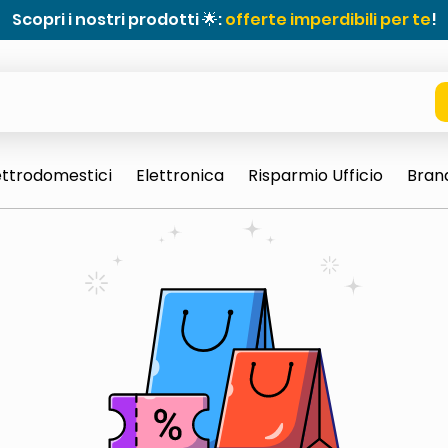
Scopri i nostri prodotti 🌟:
offerte imperdibili per te
!
ettrodomestici
Elettronica
Risparmio Ufficio
Bran
e 0703 thin rotondo sun
ta