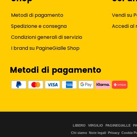
Metodi di pagamento
Vendi su P
Spedizione e consegna
Accedi al
Condizioni generali di servizio
I brand su PagineGialle Shop
Metodi di pagamento
LIBERO
VIRGILIO
PAGINEGIALLE
P
Chi siamo
Note legali
Privacy
Cookie Po