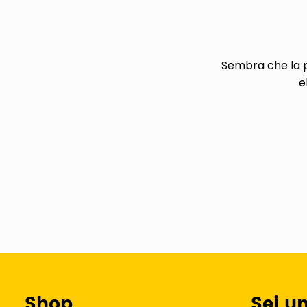
airpods
asciuga capelli spazzola
Sembra che la p
e
Shop
Sei u