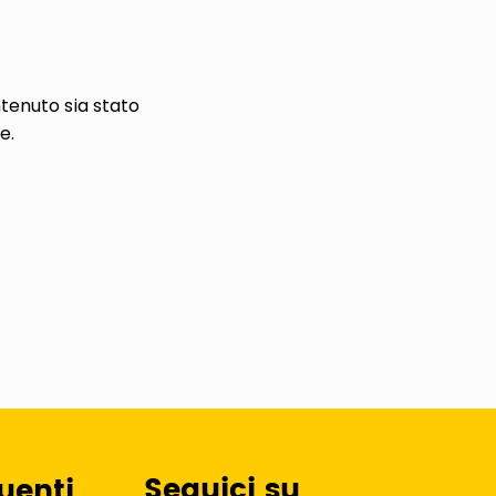
tenuto sia stato
e.
Seguici su
uenti