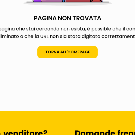
PAGINA NON TROVATA
agina che stai cercando non esista, è possible che il con
liminato o che la URL non sia stata digitata correttament
TORNA ALL’HOMEPAGE
n venditore?
Domande freq