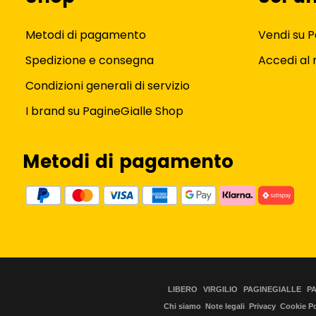
Metodi di pagamento
Vendi su P
Spedizione e consegna
Accedi al
Condizioni generali di servizio
I brand su PagineGialle Shop
Metodi di pagamento
LIBERO
VIRGILIO
PAGINEGIALLE
P
Chi siamo
Note legali
Privacy
Cookie Po