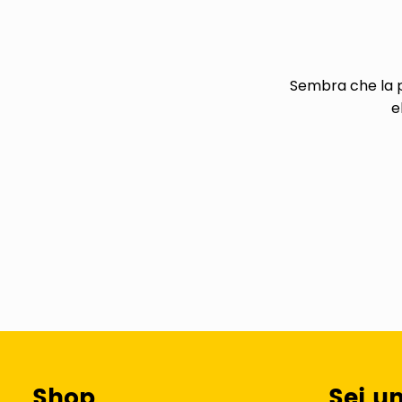
pattumiera raccolta differenzia
elenco telefonico
Sembra che la p
e
Shop
Sei u