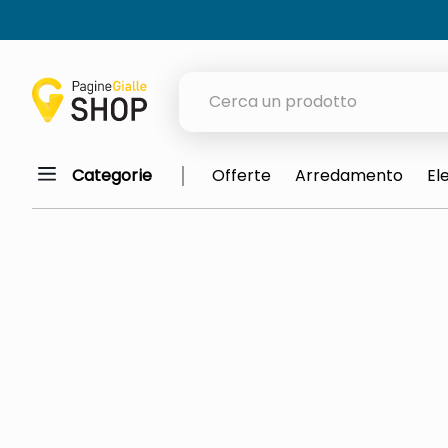
Cerca un prodotto
Categorie
Offerte
Arredamento
El
elenchi telefonici
orologio parete
porta tv
meme
elenco
ombrelloni
italia independent occhiali sol
lucidatrice pavimenti