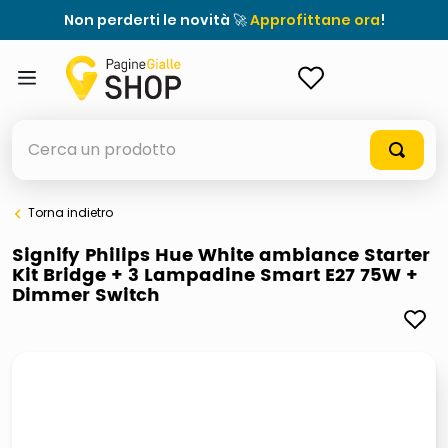
Non perderti le novità 🚀
Approfittane ora
!
ACCEDI
Cerca un prodotto
Torna indietro
elenchi telefonici
Signify Philips Hue White ambiance Starter
Kit Bridge + 3 Lampadine Smart E27 75W +
orologio parete
Dimmer Switch
meme
porta tv
elenco
ombrelloni