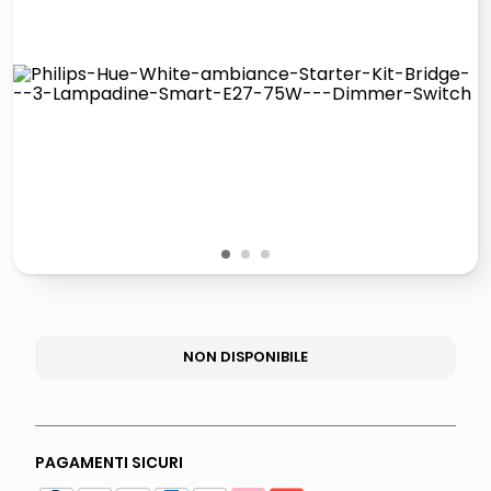
lucidatrice pavimenti
italia independent occhiali sole 0703 thin rotondo sun
pattumiera raccolta differenziata
elenco telefonico
1
2
3
NON DISPONIBILE
PAGAMENTI SICURI