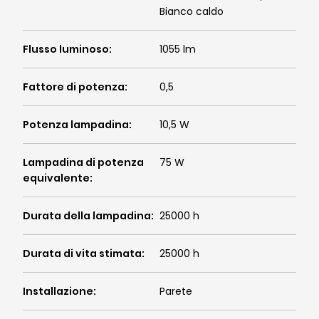
Bianco caldo
Flusso luminoso
:
1055 lm
Fattore di potenza
:
0,5
Potenza lampadina
:
10,5 W
Lampadina di potenza
75 W
equivalente
:
Durata della lampadina
:
25000 h
Durata di vita stimata
:
25000 h
Installazione
:
Parete