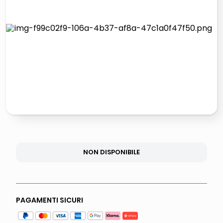
italia independent occhiali sole 0703 thin rotondo sun
lucidatrice pavimenti
pattumiera raccolta differenziata
asciuga capelli spazzola
NON DISPONIBILE
PAGAMENTI SICURI