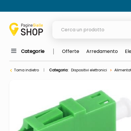
Cerca un prodotto
Categorie
Offerte
Arredamento
El
elenchi telefonici
meme
Torna indietro
Categoria:
Dispositivi elettronici
Alimentat
porta tv
elenco
ombrelloni
italia independent occhiali sol
lucidatrice pavimenti
pattumiera raccolta differenzia