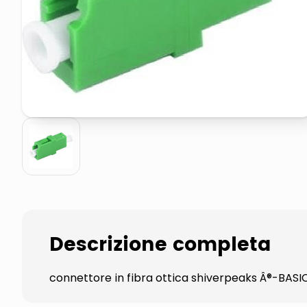
elenco telefonico
faro solare
Descrizione completa
connettore in fibra ottica shiverpeaks Â®-BASI