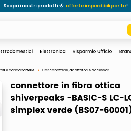
Scopri i nostri prodotti 🌟:
offerte imperdibili per te
!
ettrodomestici
Elettronica
Risparmio Ufficio
Bran
ori e caricabatterie
Caricabatterie, adattatori e accessori
connettore in fibra ottica
shiverpeaks -BASIC-S LC-L
simplex verde (BS07-60001
e 0703 thin rotondo sun
ta