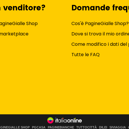
n venditore?
Domande freq
agineGialle Shop
Cos'è PagineGialle Shop?
 marketplace
Dove si trova il mio ordin
Come modifico i dati del 
Tutte le FAQ
AGINEGIALLE SHOP
PGCASA
PAGINEBIANCHE
TUTTOCITTÀ
DILEI
SIVIAGGIA