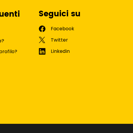
Seguici su
uenti
e?
profilo?