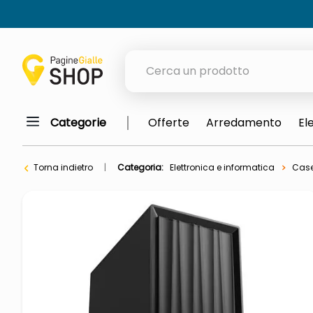
Cerca un prodotto
Categorie
Offerte
Arredamento
El
elenchi telefonici
meme
Torna indietro
Categoria:
Elettronica e informatica
Case
elenco
ombrelloni
italia independent occhiali sol
astuccio oxford
lucidatrice pavimenti
airpods