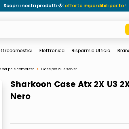
Scopri i nostri prodotti 🌟:
offerte imperdibili per te
!
ettrodomestici
Elettronica
Risparmio Ufficio
Bran
 per pc e computer
Case per PC e server
Sharkoon Case Atx 2X U3 2X
Nero
e 0703 thin rotondo sun