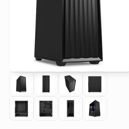
pattumiera raccolta differenzia
asciuga capelli spazzola