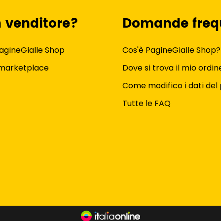
n venditore?
Domande freq
agineGialle Shop
Cos'è PagineGialle Shop?
 marketplace
Dove si trova il mio ordin
Come modifico i dati del 
Tutte le FAQ