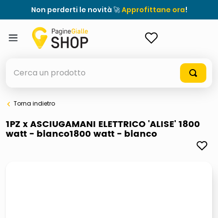
Non perderti le novità 🚀
Approfittane ora
!
ACCEDI
Cerca un prodotto
Torna indietro
elenchi telefonici
1PZ x ASCIUGAMANI ELETTRICO 'ALISE' 1800
watt - bianco1800 watt - bianco
orologio parete
meme
porta tv
elenco
ombrelloni