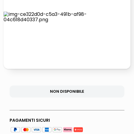
italia independent occhiali sole 0703 thin rotondo sun
lucidatrice pavimenti
pattumiera raccolta differenziata
asciuga capelli spazzola
NON DISPONIBILE
PAGAMENTI SICURI