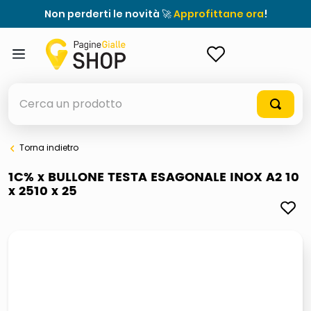
Non perderti le novità 🚀
Approfittane ora
!
ACCEDI
Cerca un prodotto
Torna indietro
elenchi telefonici
1C% x BULLONE TESTA ESAGONALE INOX A2 10
x 2510 x 25
meme
porta tv
elenco
ombrelloni
lucidatrice pavimenti