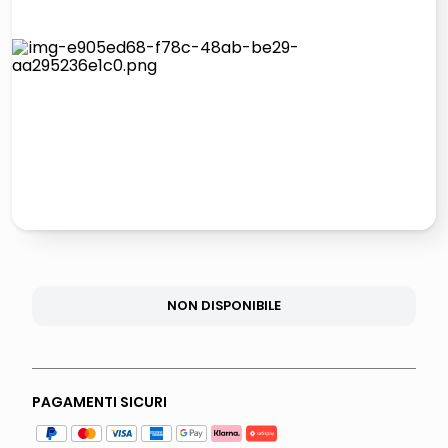
italia independent occhiali sole 0703 thin rotondo sun
pattumiera raccolta differenziata
elenco telefonico
asciuga capelli spazzola
NON DISPONIBILE
PAGAMENTI SICURI