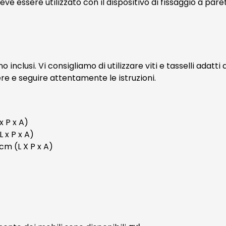
ve essere utilizzato con il dispositivo di fissaggio a pare
o inclusi. Vi consigliamo di utilizzare viti e tasselli adatti
ere e seguire attentamente le istruzioni.
x P x A)
 x P x A)
cm (L X P x A)