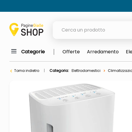
Cerca un prodotto
Categorie
Offerte
Arredamento
El
elenchi telefonici
meme
Torna indietro
Categoria:
Elettrodomestici
Climatizzazio
elenco
ombrelloni
lucidatrice pavimenti
astuccio oxford
italia independent occhiali sol
airpods