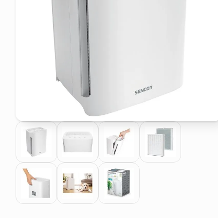
pattumiera raccolta differenzia
asciuga capelli spazzola