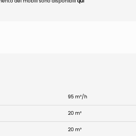
mento dei mobili sono disponibili
qui
95 m³/h
20 m²
20 m³