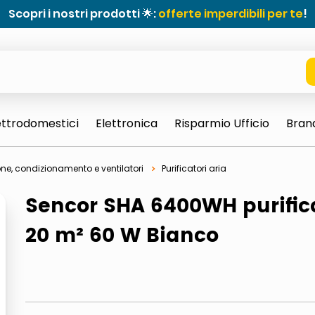
Scopri i nostri prodotti 🌟:
offerte imperdibili per te
!
ettrodomestici
Elettronica
Risparmio Ufficio
Bran
ne, condizionamento e ventilatori
Purificatori aria
Sencor SHA 6400WH purific
20 m² 60 W Bianco
e 0703 thin rotondo sun