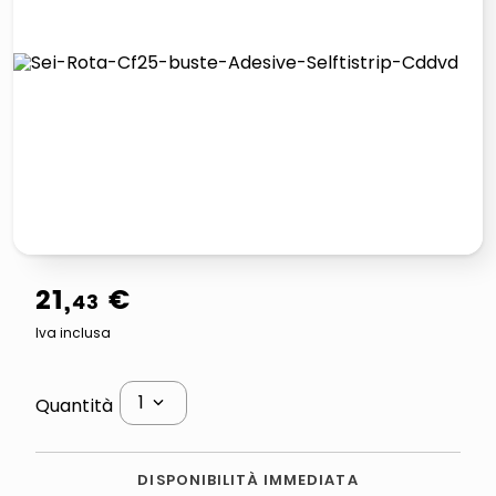
lucidatrice pavimenti
italia independent occhiali sole 0703 thin rotondo sun
pattumiera raccolta differenziata
crema funghi porcini tartufo
21
,
€
43
Iva inclusa
1
Quantità
DISPONIBILITÀ IMMEDIATA