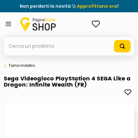
Non perderti le novità 🚀
Approfittane ora
!
ACCEDI
Cerca un prodotto
Torna indietro
elenchi telefonici
Sega Videogioco PlayStation 4 SEGA Like a
Dragon: Infinite Wealth (FR)
orologio parete
porta tv
meme
ddr5 ram 6000 16 x 2
ombrelloni