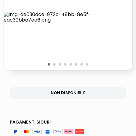
elenco
lucidatrice pavimenti
italia independent occhiali sole 0703 thin rotondo sun
pattumiera raccolta differenziata
1
2
3
4
5
6
7
8
NON DISPONIBILE
PAGAMENTI SICURI