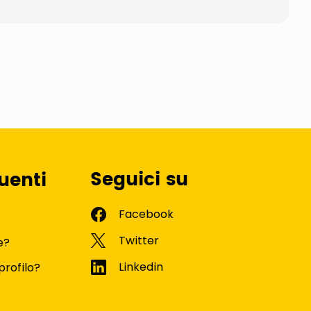
Seguici su
uenti
e?
profilo?