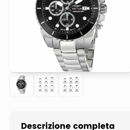
pattumiera raccolta differenzia
elenco telefonico
Descrizione completa