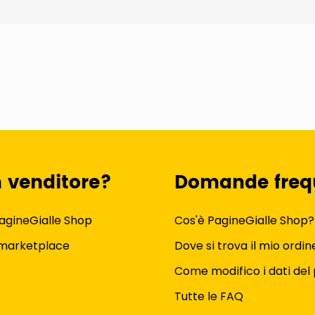
n venditore?
Domande freq
agineGialle Shop
Cos'è PagineGialle Shop?
 marketplace
Dove si trova il mio ordin
Come modifico i dati del 
Tutte le FAQ