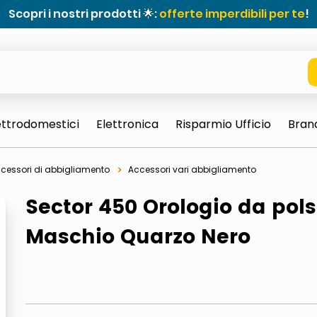
Scopri i nostri prodotti 🌟:
offerte imperdibili per te
!
ettrodomestici
Elettronica
Risparmio Ufficio
Bran
cessori di abbigliamento
Accessori vari abbigliamento
Sector 450 Orologio da pol
Maschio Quarzo Nero
e 0703 thin rotondo sun