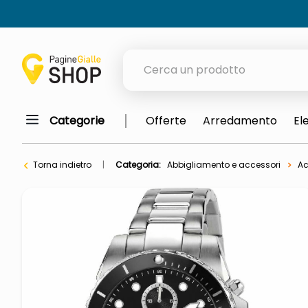
Cerca un prodotto
Categorie
Offerte
Arredamento
El
elenchi telefonici
orologio parete
Torna indietro
Categoria:
Abbigliamento e accessori
Ac
porta tv
meme
elenco
ombrelloni
lucidatrice pavimenti
italia independent occhiali sol