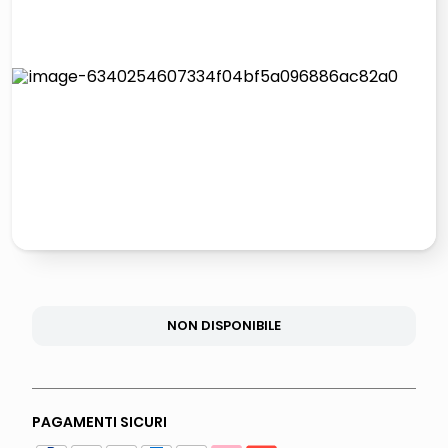
lucidatrice pavimenti
italia independent occhiali sole 0703 thin rotondo sun
pattumiera raccolta differenziata
elenco telefonico
NON DISPONIBILE
PAGAMENTI SICURI