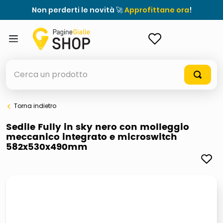
Non perderti le novità 🚀
Approfittane ora
!
ACCEDI
Cerca un prodotto
Torna indietro
elenchi telefonici
Sedile Fully in sky nero con molleggio
meccanico integrato e microswitch
orologio parete
582x530x490mm
meme
porta tv
elenco
ombrelloni