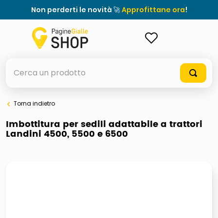
Non perderti le novità 🚀
Approfittane ora
!
ACCEDI
Cerca un prodotto
Torna indietro
Imbottitura per sedili adattabile a trattori
Landini 4500, 5500 e 6500