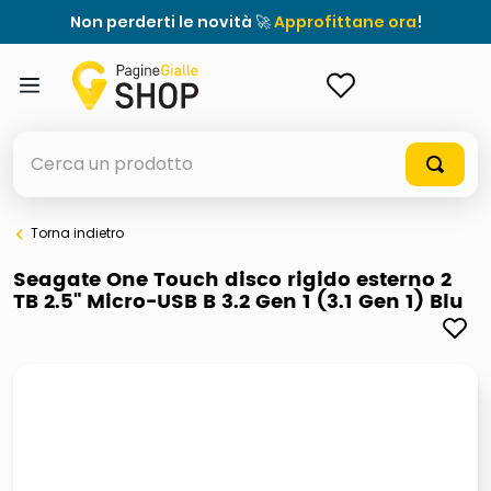
Non perderti le novità 🚀
Approfittane ora
!
ACCEDI
Cerca un prodotto
Torna indietro
elenchi telefonici
Seagate One Touch disco rigido esterno 2
TB 2.5" Micro-USB B 3.2 Gen 1 (3.1 Gen 1) Blu
orologio parete
porta tv
meme
elenco
ombrelloni