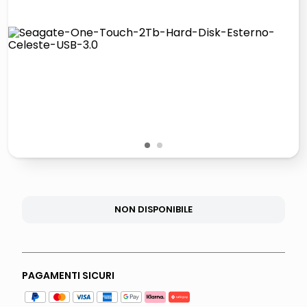
lucidatrice pavimenti
italia independent occhiali sole 0703 thin rotondo sun
pattumiera raccolta differenziata
crema funghi porcini tartufo
1
2
NON DISPONIBILE
PAGAMENTI SICURI