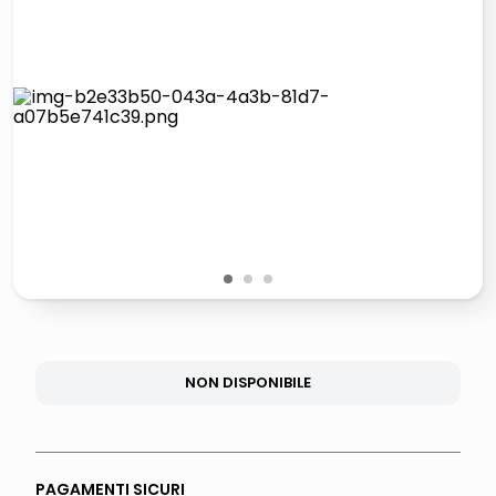
italia independent occhiali sole 0703 thin rotondo sun
lucidatrice pavimenti
pattumiera raccolta differenziata
elenco telefonico
1
2
3
NON DISPONIBILE
PAGAMENTI SICURI