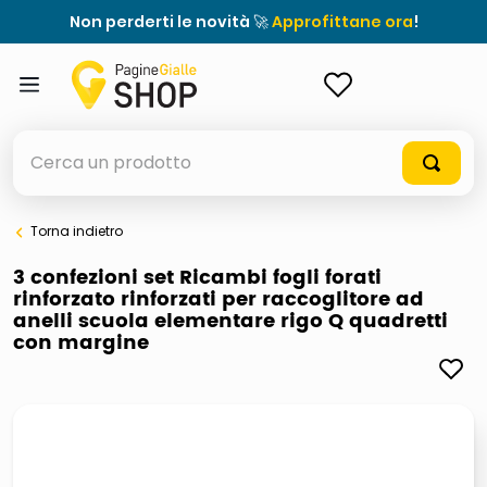
Non perderti le novità 🚀
Approfittane ora
!
ACCEDI
Cerca un prodotto
Torna indietro
elenchi telefonici
3 confezioni set Ricambi fogli forati
rinforzato rinforzati per raccoglitore ad
orologio parete
anelli scuola elementare rigo Q quadretti
con margine
porta tv
meme
elenco
ombrelloni