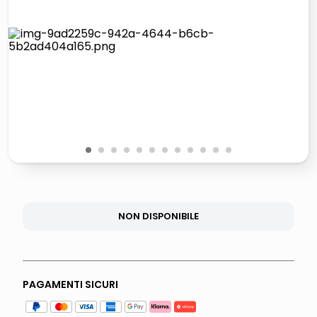
lucidatrice pavimenti
italia independent occhiali sole 0703 thin rotondo sun
pattumiera raccolta differenziata
elenco telefonico
1
2
3
4
5
6
7
8
9
10
11
12
NON DISPONIBILE
PAGAMENTI SICURI