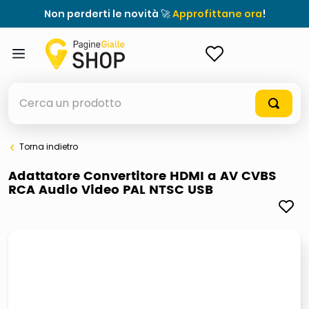
Non perderti le novità 🚀
Approfittane ora
!
ACCEDI
Cerca un prodotto
Torna indietro
elenchi telefonici
Adattatore Convertitore HDMI a AV CVBS
RCA Audio Video PAL NTSC USB
orologio parete
meme
porta tv
elenco
ombrelloni