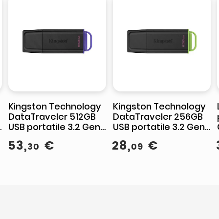
Kingston Technology
Kingston Technology
DataTraveler 512GB
DataTraveler 256GB
1
USB portatile 3.2 Gen 1
USB portatile 3.2 Gen 1
Exodia Nero + Viola
Exodia Nero + Verde
53
,
€
28
,
€
30
09