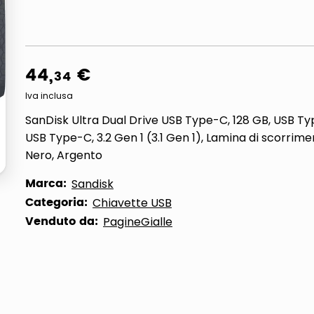
ta
44
,
€
34
Iva inclusa
SanDisk Ultra Dual Drive USB Type-C, 128 GB, USB Ty
USB Type-C, 3.2 Gen 1 (3.1 Gen 1), Lamina di scorriment
Nero, Argento
Marca:
Sandisk
Categoria:
Chiavette USB
Venduto da:
PagineGialle