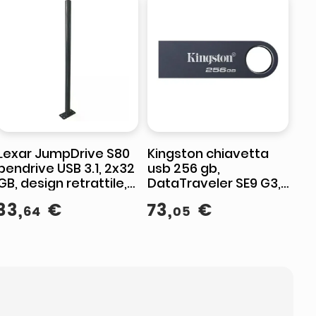
Lexar JumpDrive S80
Kingston chiavetta
pendrive USB 3.1, 2x32
usb 256 gb,
GB, design retrattile,
DataTraveler SE9 G3,
velocita' fino a 150
USB 3.2 Gen 1, 220 MB-
33
,
€
73
,
€
64
05
MB-s, bipack
s lettura, 100 MB-s
scrittura