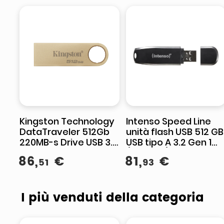
Kingston Technology
Intenso Speed Line
DataTraveler 512Gb
unità flash USB 512 GB
220MB-s Drive USB 3.2
USB tipo A 3.2 Gen 1
Gen 1 in Metallo SE9
(3.1 Gen 1) Nero
86
,
€
81
,
€
51
93
G3
I più venduti della categoria