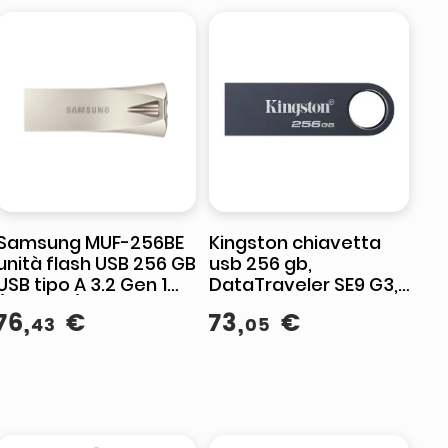
Samsung MUF-256BE
Kingston chiavetta
unità flash USB 256 GB
usb 256 gb,
USB tipo A 3.2 Gen 1
DataTraveler SE9 G3,
(3.1 Gen 1) Argento
USB 3.2 Gen 1, 220 MB-
76
,
€
73
,
€
43
05
s lettura, 100 MB-s
scrittura