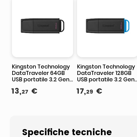
Kingston Technology
Kingston Technology
DataTraveler 64GB
DataTraveler 128GB
USB portatile 3.2 Gen 1
USB portatile 3.2 Gen 
Exodia Nero
Exodia Nero + Blu
13
,
€
17
,
€
27
29
Specifiche tecniche