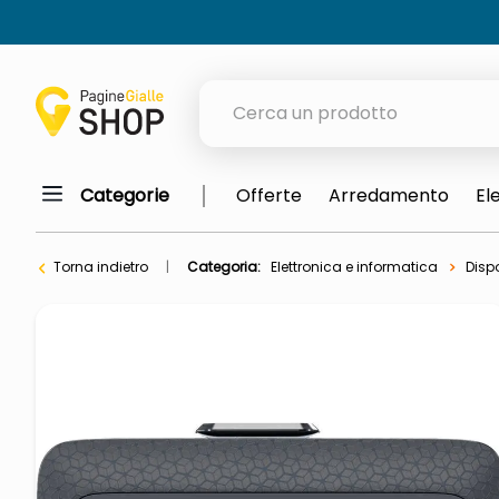
Cerca un prodotto
Categorie
Offerte
Arredamento
El
elenchi telefonici
orologio parete
Torna indietro
Categoria:
Elettronica e informatica
Dispo
meme
porta tv
elenco
ombrelloni
lucidatrice pavimenti
italia independent occhiali sol