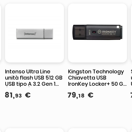
Intenso Ultra Line
Kingston Technology
unità flash USB 512 GB
Chiavetta USB
USB tipo A 3.2 Gen 1
IronKey Locker+ 50 G2
(3.1 Gen 1) Argento
64GB USB 3.2
81
,
€
79
,
€
93
18
Crittografia AES-256