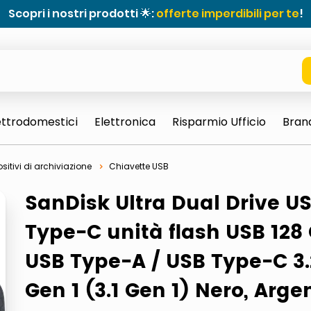
Scopri i nostri prodotti 🌟:
offerte imperdibili per te
!
ettrodomestici
Elettronica
Risparmio Ufficio
Bran
sitivi di archiviazione
Chiavette USB
SanDisk Ultra Dual Drive U
Type-C unità flash USB 128
USB Type-A / USB Type-C 3.
Gen 1 (3.1 Gen 1) Nero, Arge
e 0703 thin rotondo sun