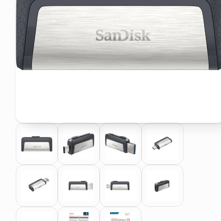
pattumiera raccolta differenzia
elenco telefonico