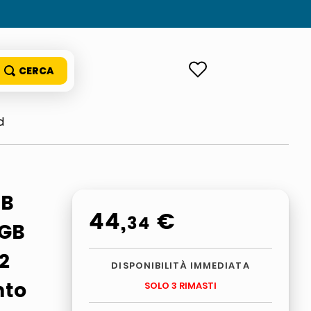
ACCEDI
d
SB
44
,
€
34
 GB
2
DISPONIBILITÀ IMMEDIATA
nto
SOLO 3 RIMASTI