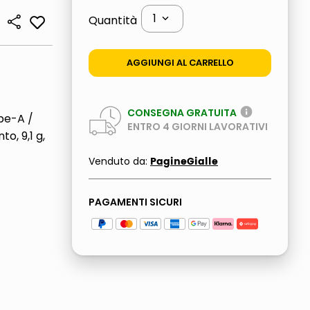
1
Quantità
AGGIUNGI AL CARRELLO
CONSEGNA GRATUITA
pe-A /
ENTRO
4
GIORNI LAVORATIVI
o, 9,1 g,
PagineGialle
Venduto da:
PAGAMENTI SICURI