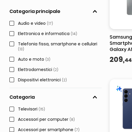
pattumiera raccolta differenzia
Categoria principale
asciuga capelli spazzola
Audio e video
(
17
)
Elettronica e informatica
(
14
)
Samsung
Smartph
Telefonia fissa, smartphone e cellulari
Galaxy A1
(
13
)
AMOLED -
209
,
44
Auto e moto
(
3
)
Fotocame
Batteria
Elettrodomestici
(
2
)
Dispositivi elettronici
(
2
)
Categoria
Televisori
(
15
)
Accessori per computer
(
8
)
Accessori per smartphone
(
7
)