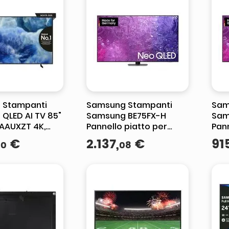
 Stampanti
Samsung Stampanti
Sam
QLED AI TV 85"
Samsung BE75FX-H
Sam
AAUXZT 4K,
Pannello piatto per
Pann
re Q4 AI, 4K
segnaletica digitale
segn
€
2
.
137
,
€
91
50
08
, Color
190,5 cm (75") LED Wi
165,
ro, OTS Lite