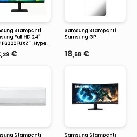
sung Stampanti
Samsung Stampanti
sung Full HD 24"
Samsung GP
4F6000FUXZT, Hyper
 Processor, HDR &
2
,
€
18
,
€
29
68
Color, Smart
erience
sung Stampanti
Samsung Stampanti