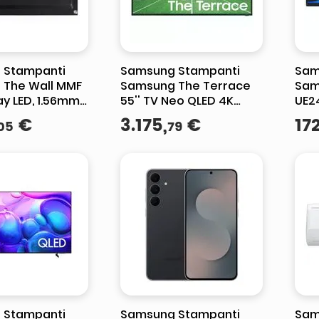
 Stampanti
Samsung Stampanti
Sam
 The Wall MMF
Samsung The Terrace
Sam
lay LED, 1.56mm,
55'' TV Neo QLED 4K
UE2
Smart TV 2024
Real
€
3
.
175
,
€
17
05
79
Pur 
Exp
 Stampanti
Samsung Stampanti
Sam