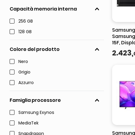
Capacità memoria interna
256 GB
Samsung
128 GB
Samsung
15F, Disp
600Nit
Colore del prodotto
2
.
423
,
Nero
Grigio
Azzurro
Famiglia processore
Samsung Exynos
MediaTek
Samsung
Snapdragon