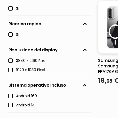
Sì
Ricarica rapida
Sì
Risoluzione del display
Samsung
3840 x 2160 Pixel
Samsung
1920 x 1080 Pixel
FPA176AE
per cellu
18
,
68
Cover Tr
Sistema operativo incluso
Android 160
Android 14