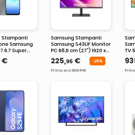
ta
 Stampanti
Samsung Stampanti
Sam
one Samsung
Samsung S43UF Monitor
Sam
7 6.7 Super
PC 68,6 cm (27") 1920 x
TV 5
 8GB - 256GB -
1080 Pixel Full HD LCD
QE5
€
225
,
€
93
96
-
25%
ra 50 MP -
Nero
Mini
 5000mAh
NQ4 
Prima era
303
,
11
€
Prim
Ups