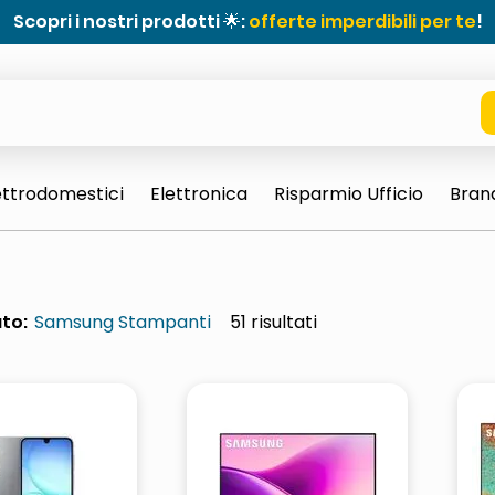
Scopri i nostri prodotti 🌟:
offerte imperdibili per te
!
ettrodomestici
Elettronica
Risparmio Ufficio
Bran
to:
Samsung Stampanti
51
e 0703 thin rotondo sun