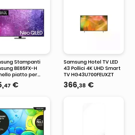
sung Stampanti
Samsung Hotel TV LED
sung BE65FX-H
43 Pollici 4K UHD Smart
ello piatto per
TV HG43U700FEUXZT
aletica digitale
5
,
€
366
,
€
47
38
1 cm (65") LED Wi