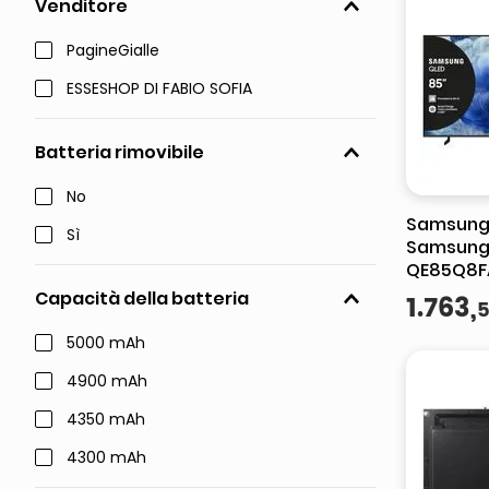
Venditore
PagineGialle
ESSESHOP DI FABIO SOFIA
Batteria rimovibile
No
Samsung
Sì
Samsung 
QE85Q8F
Processo
Capacità della batteria
1
.
763
,
Upscaling
Booster P
5000 mAh
4900 mAh
4350 mAh
4300 mAh