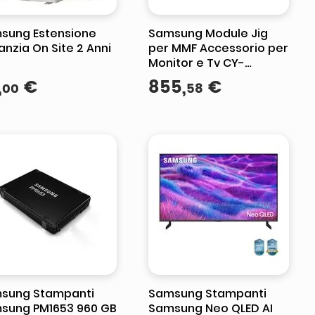
sung Estensione
Samsung Module Jig
nzia On Site 2 Anni
per MMF Accessorio per
Monitor e Tv CY-
WJFNGP-EN
,
€
855
,
€
00
58
sung Stampanti
Samsung Stampanti
sung PM1653 960 GB
Samsung Neo QLED AI