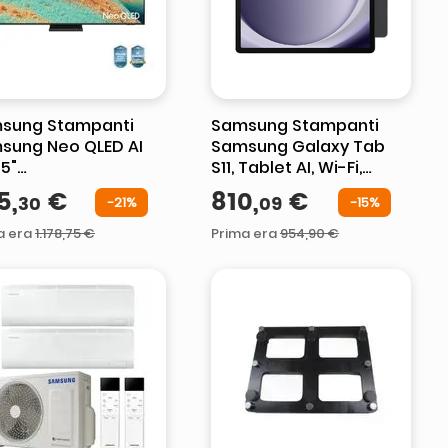
sung Stampanti
Samsung Stampanti
sung Neo QLED AI
Samsung Galaxy Tab
5"
S11, Tablet AI, Wi-Fi,
5QN85FAUXZT 4K
Design Leggero,
5
,
€
810
,
€
30
09
-
21%
-
15%
 LED, Processore
Strumenti AI
AI Gen2, 4K AI
Multimodali, DeX, RAM
a era
1
.
178
,
75
€
Prima era
954
,
90
€
caling
12GB