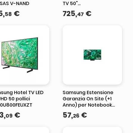
" SAS V-NAND
TV 50"
QE50QN80FAUXZT 4K
5
,
€
725
,
€
58
47
Mini LED, Processore
NQ4 AI Gen2, 4K AI
Upscaling
sung Hotel TV LED
Samsung Estensione
HD 50 pollici
Garanzia On Site (+1
0U800FEUXZT
Anno) per Notebook
Galaxy Book
3
,
€
57
,
€
09
26