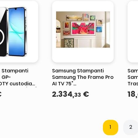
 Stampanti
Samsung Stampanti
Sam
 GP-
Samsung The Frame Pro
Sam
DTY custodia
AI TV 75"
Tra
lare 17 cm (6.7")
QE75LS03FWUXZT 4K,
A56
€
2
.
334
,
€
18
,
33
asparente
Processore NQ4 AI
Rinf
Gen3, 4K AI Upscaling,
Prot
Art Mode
1
2