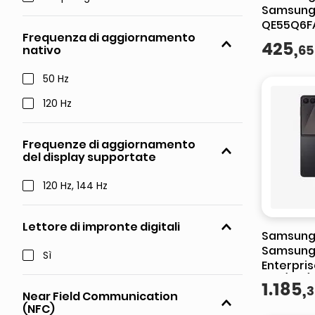
Samsung 
QE55Q6F
Frequenza di aggiornamento
Processor
425
,
65
nativo
Upscaling
Booster, 
50 Hz
120 Hz
Frequenze di aggiornamento
del display supportate
120 Hz, 144 Hz
Lettore di impronte digitali
Samsung
Samsung 
Sì
Enterpris
cm (6.9")
1
.
185
,
3
Android 1
Near Field Communication
(NFC)