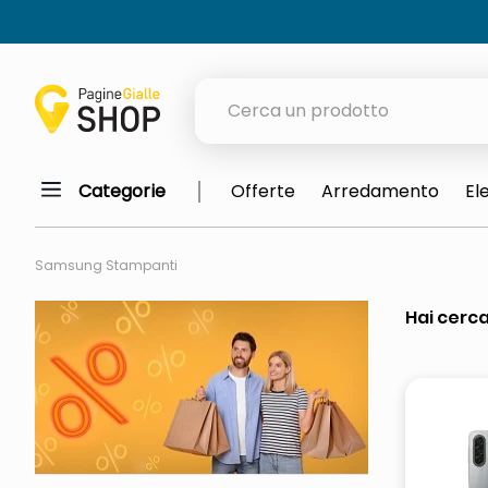
Cerca un prodotto
Categorie
Offerte
Arredamento
El
elenchi telefonici
orologio parete
Samsung Stampanti
meme
Hai cerca
porta tv
elenco
ombrelloni
italia independent occhiali sol
lucidatrice pavimenti