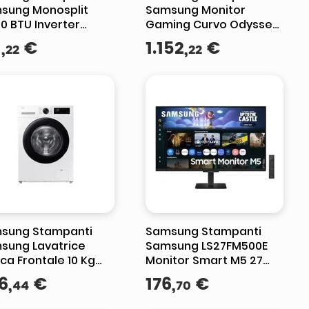
sung Monosplit
Samsung Monitor
0 BTU Inverter
Gaming Curvo Odyssey
pa Calore A++
G7 G75F 40'' WUHD 1 ms
1
,
€
1
.
152
,
€
22
22
nco
FreeSync Premium Pro
sung Stampanti
Samsung Stampanti
sung Lavatrice
Samsung LS27FM500E
ca Frontale 10 Kg
Monitor Smart M5 27
se A Crystal Clean
Pollici Full HD Flat Nero
6
,
€
176
,
€
44
70
nca
0FG5U34AEET