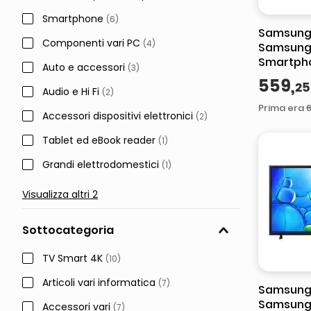
Smartphone
(
6
)
Samsung
Componenti vari PC
(
4
)
Samsung 
Smartpho
Auto e accessori
(
3
)
Dynamic
559
,
25
6.7'', Fo
Audio e Hi Fi
(
2
)
8GB RAM
Prima era
6
Accessori dispositivi elettronici
(
2
)
Tablet ed eBook reader
(
1
)
Grandi elettrodomestici
(
1
)
Visualizza altri 2
Sottocategoria
TV Smart 4K
(
10
)
Articoli vari informatica
(
7
)
Samsung
Samsung
Accessori vari
(
7
)