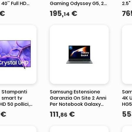
40'' Full HD
Gaming Odyssey G5, 27
2.5
olor Tizen Nero
pollici QHD, Flat,
€
195
,
€
76
14
2560x1440, FreeSync
Premium
 Stampanti
Samsung Estensione
Sam
smart tv
Garanzia On Site 2 Anni
4K U
HD 50 pollici,
Per Notebook Galaxy
HG5
D, LED,
Book
€
111
,
€
55
86
2FU, Wi-Fi,
izen, nero