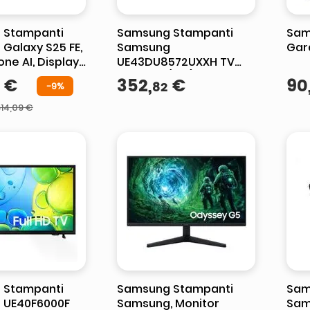
 Stampanti
Samsung Stampanti
Sam
Galaxy S25 FE,
Samsung
Gara
ne AI, Display
UE43DU8572UXXH TV
 AMOLED 2X
109,2 cm (43") 4K Ultra
€
352
,
€
90
82
-
9%
tocamera 50MP,
HD Smart TV Wi-Fi
Titanio
14
,
09
€
 Stampanti
Samsung Stampanti
Sam
 UE40F6000F
Samsung, Monitor
Sam