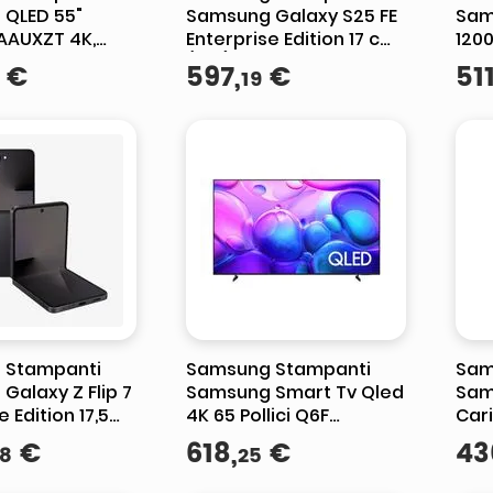
QLED 55"
Samsung Galaxy S25 FE
Sam
AAUXZT 4K,
Enterprise Edition 17 cm
1200
e Q4 Lite, 4K
(6.7") Doppia SIM
Pom
€
597
,
€
51
19
, Color
Android 16.0 5G USB tipo
Bia
OTS Lite
 Stampanti
Samsung Stampanti
Sam
Galaxy Z Flip 7
Samsung Smart Tv Qled
Sam
e Edition 17,5
4K 65 Pollici Q6F
Cari
 Doppia SIM
Processore 4K Lite
Clas
€
618
,
€
43
8
25
6.0 5G USB tipo
Tizen
Bia
WW1