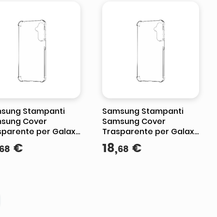
sung Stampanti
Samsung Stampanti
sung Cover
Samsung Cover
sparente per Galaxy
Trasparente per Galaxy
 con Angoli
A36 con Angoli
€
18
,
€
68
68
orzati - Custodia
Rinforzati - Protezione
ettiva
Smartphone