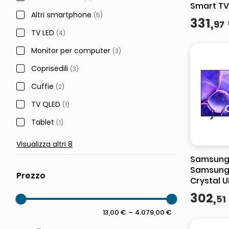
Smart TV 
Altri smartphone
(
5
)
HDR PurC
331
,
97
TV LED
(
4
)
Monitor per computer
(
3
)
Coprisedili
(
3
)
Cuffie
(
2
)
TV QLED
(
1
)
Tablet
(
1
)
Visualizza altri 8
Samsung
Samsung 
Crystal U
4K Ultra H
302
,
51
UE50U809
DVB-T2, T
13,00 €
–
4.079,00 €