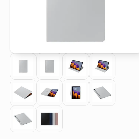
pattumiera raccolta differenzia
elenco telefonico