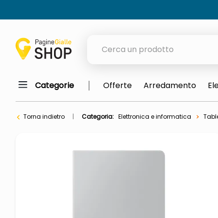
Cerca un prodotto
Categorie
Offerte
Arredamento
El
elenchi telefonici
orologio parete
Torna indietro
Categoria:
Elettronica e informatica
Tabl
porta tv
meme
elenco
ombrelloni
lucidatrice pavimenti
italia independent occhiali sol