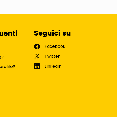
Seguici su
uenti
e?
profilo?