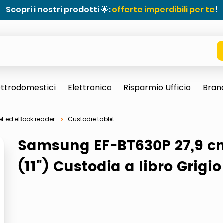
Scopri i nostri prodotti 🌟:
offerte imperdibili per te
!
ettrodomestici
Elettronica
Risparmio Ufficio
Bran
et ed eBook reader
Custodie tablet
Samsung EF-BT630P 27,9 c
(11") Custodia a libro Grigio
e 0703 thin rotondo sun