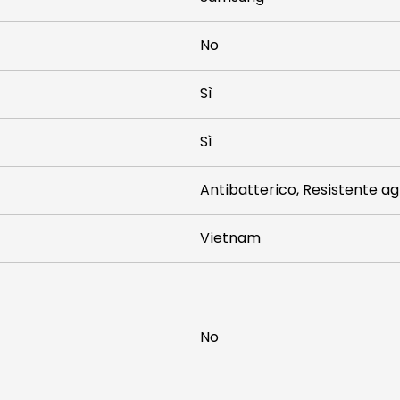
No
Sì
Sì
Antibatterico, Resistente agl
Vietnam
No