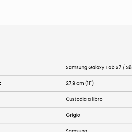
Samsung Galaxy Tab S7 / S8
:
27,9 cm (11")
Custodia a libro
Grigio
Samsung