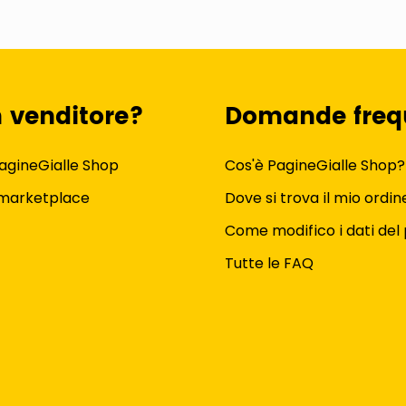
n venditore?
Domande freq
agineGialle Shop
Cos'è PagineGialle Shop?
 marketplace
Dove si trova il mio ordin
Come modifico i dati del 
Tutte le FAQ