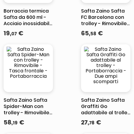
Borraccia termica
Safta Zaino Safta
Safta da 600 ml -
FC Barcelona con
Acciaio inossidabile
trolley - Rimovibile
- Manico superiore
- Tasca frontale -
19
,
€
65
,
€
07
58
- Colore sabbia
Portaborraccia
Safta Zaino Safta
Safta Zaino Safta
Spider-Man con
Graffiti Go
trolley - Rimovibile
adattabile al trolley
- Tasca frontale -
- Portaborraccia -
58
,
€
27
,
€
19
78
Portaborraccia
Due ampi
scomparti