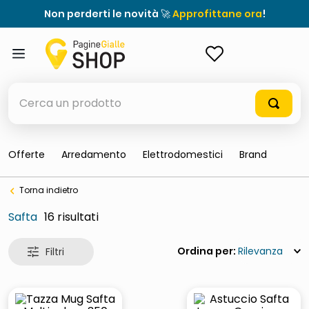
Non perderti le novità 🚀
Approfittane ora
!
ACCEDI
Cerca un prodotto
Offerte
Arredamento
Elettrodomestici
Brand
elenchi telefonici
Torna indietro
meme
Safta
16
porta tv
elenco
Rilevanza
ombrelloni
italia independent occhiali sole 0703 thin rotondo sun