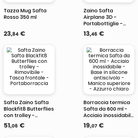
Tazza Mug Safta
Zaino Safta
Rosso 350 ml
Airplane 3D -
Portabottiglie -
Spallacci imbottiti -
23
,
€
13
,
€
84
46
Maniglia superiore
- Azzurro
Safta Zaino Safta
Borraccia termica
Blackfit8 Butterflies
Safta da 600 ml -
con trolley -
Acciaio inossidabile
Rimovibile - Tasca
- Base in silicone
51
,
€
19
,
€
06
07
frontale -
antiscivolo -
Portaborraccia
Manico superiore -