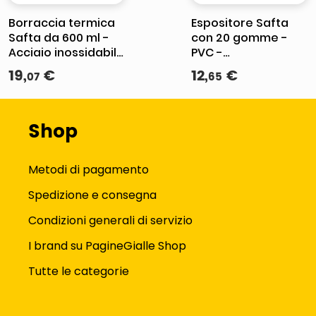
Borraccia termica
Espositore Safta
Safta da 600 ml -
con 20 gomme -
Acciaio inossidabile
PVC -
- Manico superiore
Cancellazione
19
,
€
12
,
€
07
65
- Bianca
pulita - Morbide al
tatto - Bianco
Shop
Metodi di pagamento
Spedizione e consegna
Condizioni generali di servizio
I brand su PagineGialle Shop
Tutte le categorie