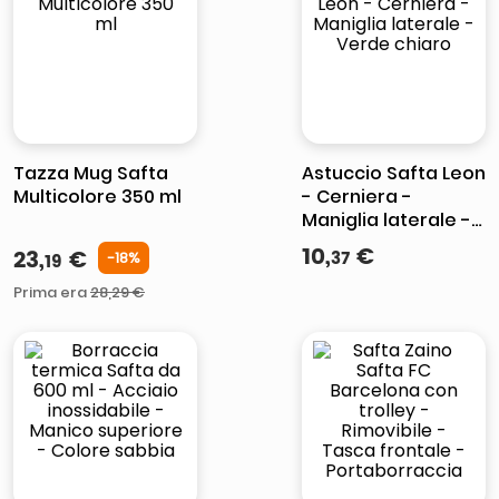
lucidatrice pavimenti
pattumiera raccolta differenziata
elenco telefonico
faro solare
Tazza Mug Safta
Astuccio Safta Leon
Multicolore 350 ml
- Cerniera -
Maniglia laterale -
Verde chiaro
10
,
€
23
,
€
37
-
18%
19
Prima era
28
,
29
€