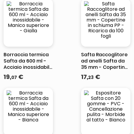
Azzurro chiaro
Borraccia termica
Safta Raccoglitore
Safta da 600 ml -
ad anelli Safta da
Acciaio inossidabile
35 mm - Copertine
- Manico superiore
in schiuma PP -
19
,
€
17
,
€
07
23
- Gialla
Ricarica da 100 fogli