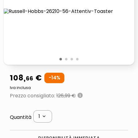
italia independent occhiali sole 0703 thin rotondo sun
lucidatrice pavimenti
pattumiera raccolta differenziata
asciuga capelli spazzola
1
2
3
4
108
,
€
66
-
14
%
Iva inclusa
Prezzo consigliato
:
126,99 €
1
Quantità
DISPONIBILITÀ IMMEDIATA