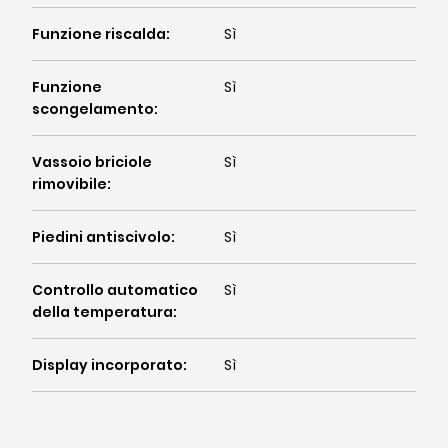
Funzione riscalda
:
Sì
Funzione
Sì
scongelamento
:
Vassoio briciole
Sì
rimovibile
:
Piedini antiscivolo
:
Sì
Controllo automatico
Sì
della temperatura
:
Display incorporato
:
Sì