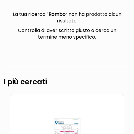
lucidatrice pavimenti
italia independent occhiali sole 0703 thin rotondo sun
La tua ricerca “
Rombo
” non ha prodotto alcun
risultato.
pattumiera raccolta differenziata
Controlla di aver scritto giusto o cerca un
elenco telefonico
termine meno specifico.
I più cercati