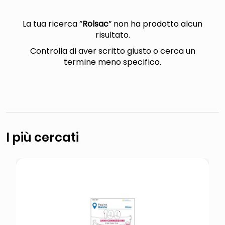
lucidatrice pavimenti
elenco telefonico
La tua ricerca “
Rolsac
” non ha prodotto alcun
risultato.
pattumiera raccolta differenziata
Controlla di aver scritto giusto o cerca un
asciuga capelli spazzola
termine meno specifico.
I più cercati