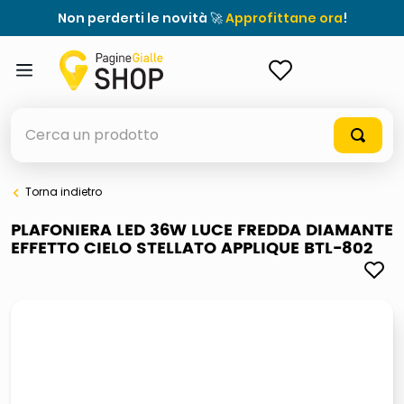
Non perderti le novità 🚀
Approfittane ora
!
ACCEDI
Cerca un prodotto
Torna indietro
elenchi telefonici
PLAFONIERA LED 36W LUCE FREDDA DIAMANTE
EFFETTO CIELO STELLATO APPLIQUE BTL-802
meme
porta tv
elenco
ombrelloni
italia independent occhiali sole 0703 thin rotondo sun