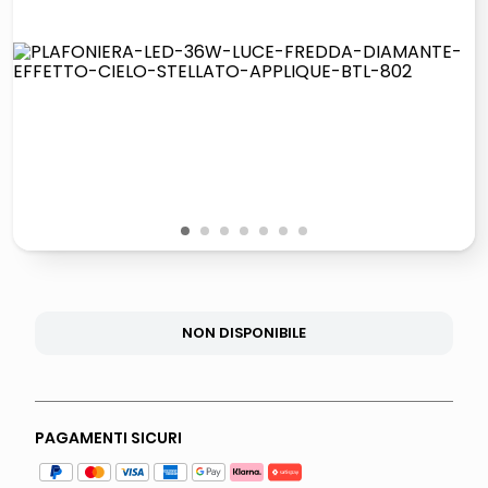
lucidatrice pavimenti
pattumiera raccolta differenziata
elenco telefonico
faro solare
1
2
3
4
5
6
7
NON DISPONIBILE
PAGAMENTI SICURI