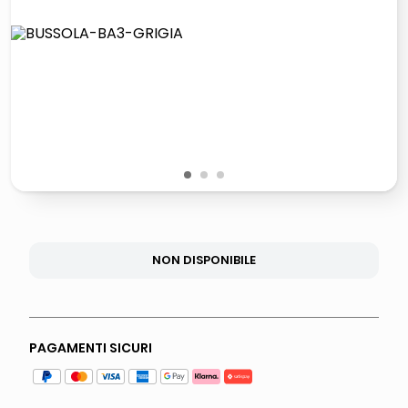
lucidatrice pavimenti
elenco telefonico
pattumiera raccolta differenziata
asciuga capelli spazzola
1
2
3
NON DISPONIBILE
PAGAMENTI SICURI