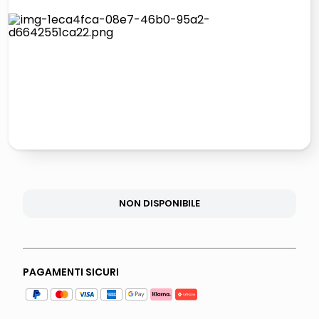
italia independent occhiali sole 0703 thin rotondo sun
pattumiera raccolta differenziata
airpods
asciuga capelli spazzola
NON DISPONIBILE
PAGAMENTI SICURI