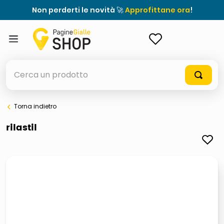
Non perderti le novità 🚀
Approfittane ora
!
ACCEDI
Cerca un prodotto
Torna indietro
elenchi telefonici
rilastil
meme
elenco
ombrelloni
lucidatrice pavimenti
astuccio oxford