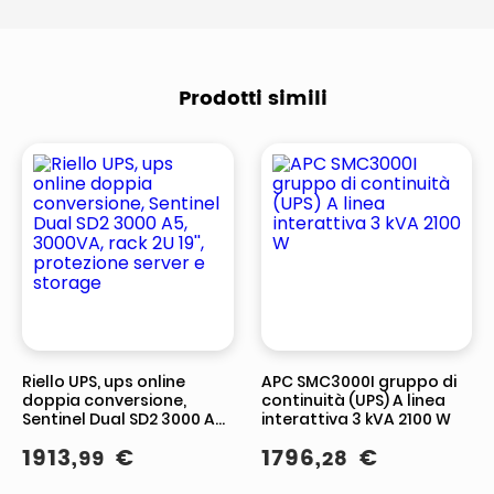
Prodotti simili
Riello UPS, ups online
APC SMC3000I gruppo di
doppia conversione,
continuità (UPS) A linea
Sentinel Dual SD2 3000 A5,
interattiva 3 kVA 2100 W
3000VA, rack 2U 19'',
1913
,
€
1796
,
€
99
28
protezione server e
storage