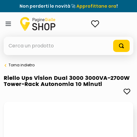
Non perderti le novità 🚀
Approfittane ora
!
ACCEDI
Cerca un prodotto
Torna indietro
elenchi telefonici
Riello Ups Vision Dual 3000 3000VA-2700W
Tower-Rack Autonomia 10 Minuti
orologio parete
porta tv
meme
ddr5 ram 6000 16 x 2
ombrelloni