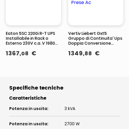
Eaton 5SC 2200i R-T UPS
Vertiv Liebert Gxt5
Installabile in Rack o
Gruppo di Continuita' Ups
Esterno 230V c.a. V 1980W
Doppia Conversione
2200 VA RS
Online 1000Va 1000W 8
1367
,
€
1349
,
€
08
88
Prese Ac
Specifiche tecniche
Caratteristiche
Potenza in uscita
:
3 kVA
Potenza in uscita
:
2700 W