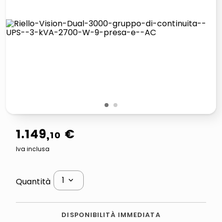
elenco
lucidatrice pavimenti
italia independent occhiali sole 0703 thin rotondo sun
pattumiera raccolta differenziata
1
2
1
.
149
,
€
10
Iva inclusa
1
Quantità
DISPONIBILITÀ IMMEDIATA