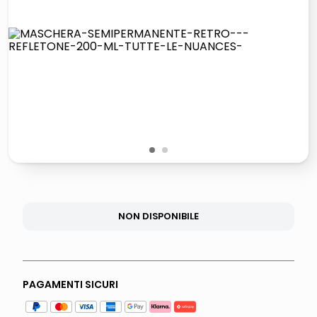
lucidatrice pavimenti
pattumiera raccolta differenziata
elenco telefonico
faro solare
1
2
NON DISPONIBILE
PAGAMENTI SICURI