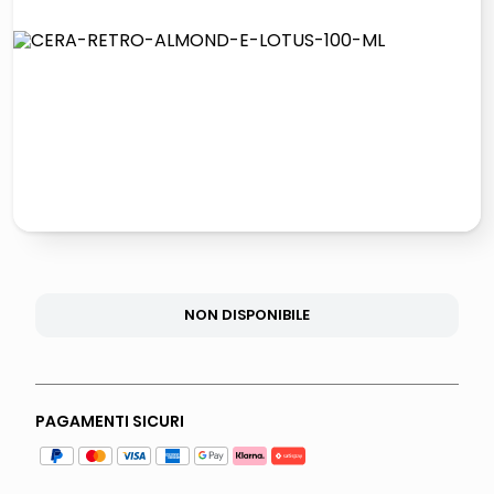
lucidatrice pavimenti
italia independent occhiali sole 0703 thin rotondo sun
pattumiera raccolta differenziata
elenco telefonico
NON DISPONIBILE
PAGAMENTI SICURI