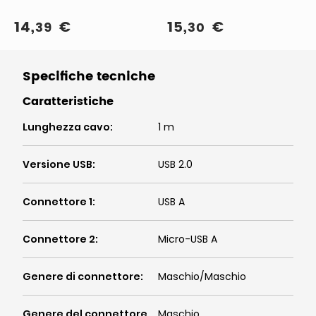
14
,
€
15
,
€
39
30
Specifiche tecniche
Caratteristiche
Lunghezza cavo
:
1 m
Versione USB
:
USB 2.0
Connettore 1
:
USB A
Connettore 2
:
Micro-USB A
Genere di connettore
:
Maschio/Maschio
Genere del connettore
Maschio