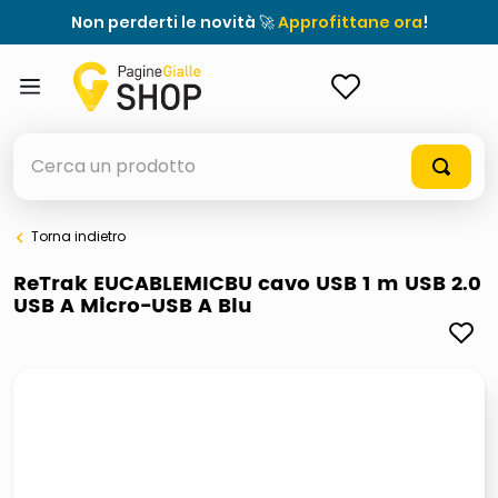
Non perderti le novità 🚀
Approfittane ora
!
ACCEDI
Cerca un prodotto
Torna indietro
elenchi telefonici
ReTrak EUCABLEMICBU cavo USB 1 m USB 2.0
USB A Micro-USB A Blu
orologio parete
porta tv
meme
elenco
ombrelloni