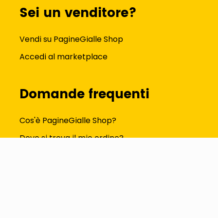
Sei un venditore?
Vendi su PagineGialle Shop
Accedi al marketplace
Domande frequenti
Cos'è PagineGialle Shop?
Dove si trova il mio ordine?
Come modifico i dati del profilo?
Tutte le FAQ
Seguici su