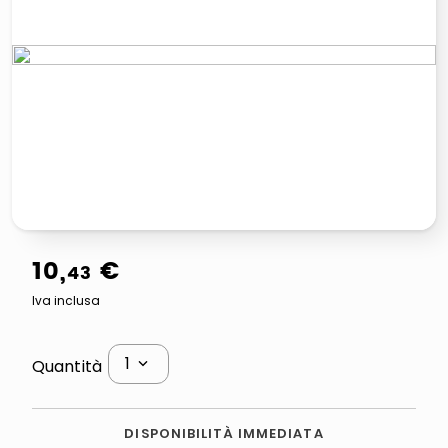
lucidatrice pavimenti
italia independent occhiali sole 0703 thin rotondo sun
pattumiera raccolta differenziata
crema funghi porcini tartufo
10
,
€
43
Iva inclusa
1
Quantità
DISPONIBILITÀ IMMEDIATA