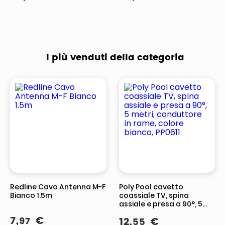
I più venduti della categoria
Redline Cavo Antenna M-F
Poly Pool cavetto
Bianco 1.5m
coassiale TV, spina
assiale e presa a 90°, 5
metri, conduttore in rame,
7
,
€
97
12
,
€
55
colore bianco, PP0611