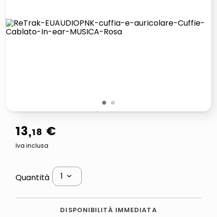
lucidatrice pavimenti
italia independent occhiali sole 0703 thin rotondo sun
pattumiera raccolta differenziata
elenco telefonico
1
2
13
,
€
18
Iva inclusa
1
Quantità
DISPONIBILITÀ IMMEDIATA