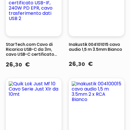
StarTech.com Cavo di
Inakustik 004101015 cavo
Ricarica USB-C da 3m,
audio 1,5 m 3.5mm Bianco
cavo USB-C certificato
USB-IF, 240W PD EPR, cavo
26
,
€
26
,
€
30
30
trasferimento dati USB 2