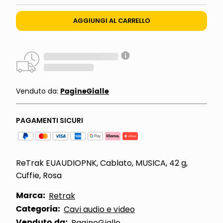
AGGIUNGI AL CARRELLO
PagineGialle
Venduto da:
PAGAMENTI SICURI
ReTrak EUAUDIOPNK, Cablato, MUSICA, 42 g,
Cuffie, Rosa
Marca:
Retrak
Categoria:
Cavi audio e video
Venduto da:
PagineGialle