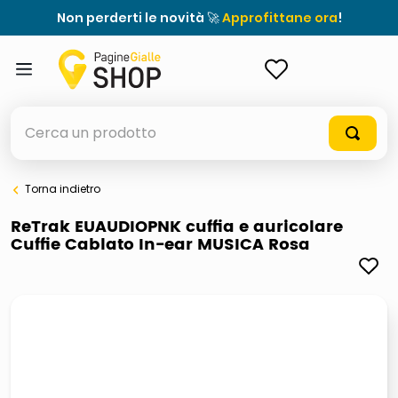
Non perderti le novità 🚀
Approfittane ora
!
ACCEDI
Cerca un prodotto
Torna indietro
elenchi telefonici
ReTrak EUAUDIOPNK cuffia e auricolare
Cuffie Cablato In-ear MUSICA Rosa
orologio parete
porta tv
meme
elenco
ombrelloni