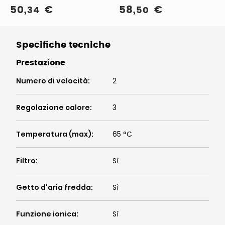
tecnologia ionica, 2
freddo, concentratore,
50
,
€
58
,
€
34
50
velocita', 2 temperature,
nero
aria fredda, nero
Specifiche tecniche
Prestazione
Numero di velocità
:
2
Regolazione calore
:
3
Temperatura (max)
:
65 °C
Filtro
:
Sì
Getto d'aria fredda
:
Sì
Funzione ionica
:
Sì