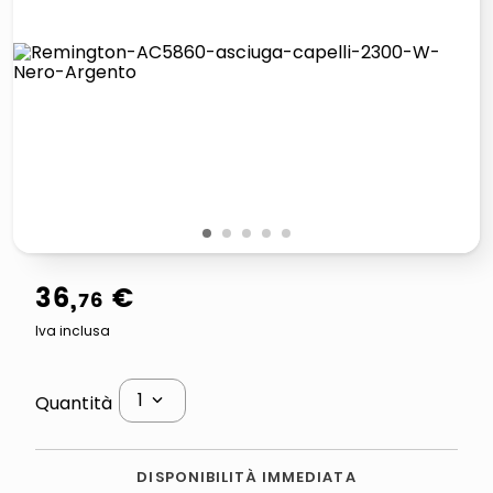
italia independent occhiali sole 0703 thin rotondo sun
lucidatrice pavimenti
pattumiera raccolta differenziata
elenco telefonico
1
2
3
4
5
36
,
€
76
Iva inclusa
1
Quantità
DISPONIBILITÀ IMMEDIATA