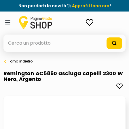
Non perderti le novità 🚀
Approfittane ora
!
ACCEDI
Cerca un prodotto
Torna indietro
elenchi telefonici
Remington AC5860 asciuga capelli 2300 W
Nero, Argento
orologio parete
porta tv
meme
elenco
ombrelloni