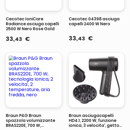
Cecotec IoniCare
Cecotec 04398 asciuga
Radiance asciuga capelli
capelli 2400 W Nero
2500 W Nero Rose Gold
33
,
€
33
,
€
43
43
Braun P&G Braun
Braun asciugacapelli
spazzola volumizzante
HD4.1, 2200 W, funzione
BRAS220E, 700 W,
ionica, 3 velocita', getto