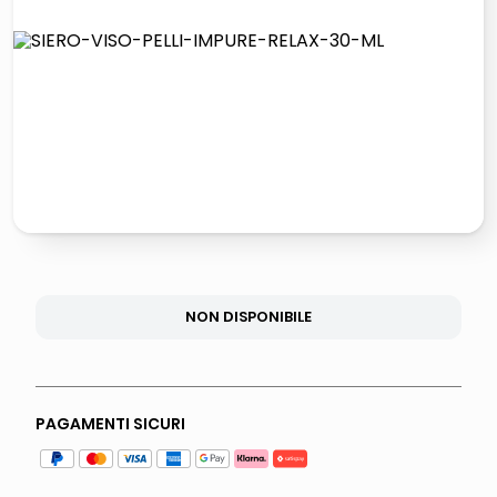
lucidatrice pavimenti
italia independent occhiali sole 0703 thin rotondo sun
pattumiera raccolta differenziata
elenco telefonico
NON DISPONIBILE
PAGAMENTI SICURI