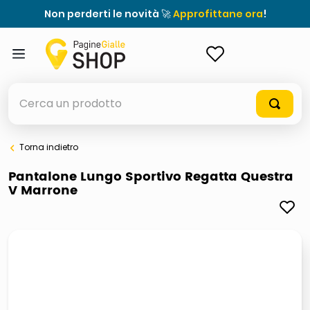
Non perderti le novità 🚀
Approfittane ora
!
ACCEDI
Cerca un prodotto
Torna indietro
elenchi telefonici
Pantalone Lungo Sportivo Regatta Questra
V Marrone
orologio parete
porta tv
meme
elenco
ombrelloni