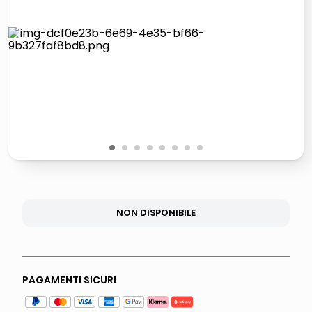
lucidatrice pavimenti
italia independent occhiali sole 0703 thin rotondo sun
pattumiera raccolta differenziata
crema funghi porcini tartufo
1
2
3
4
5
6
7
8
NON DISPONIBILE
PAGAMENTI SICURI